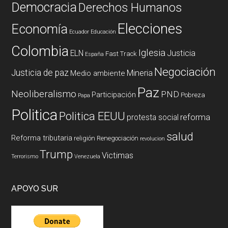
Democracia
Derechos Humanos
Elecciones
Economía
Ecuador
Educación
Colombia
Iglesia
ELN
Justicia
Fast Track
España
Negociación
Justicia de paz
Mineria
Medio ambiente
Paz
Neoliberalismo
PND
Participación
Pobreza
Papa
Politica
Politica EEUU
reforma
protesta social
salud
Reforma tributaria
religión
Renegociación
revolucion
Trump
Victimas
Terrorismo
Venezuela
APOYO SUR