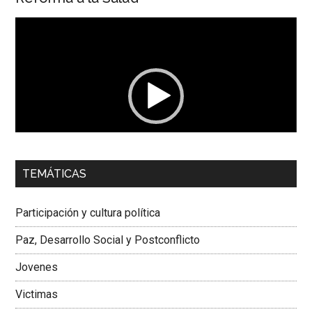
Reproductor
de
vídeo
00:00
01:04
TEMÁTICAS
Dra. Carolina Corcho Mejía,
Presidenta Corporación
Latinoamericana Sur, Vicepresidenta Federación Médica
Participación y cultura política
Colombiana
Paz, Desarrollo Social y Postconflicto
Jovenes
Victimas