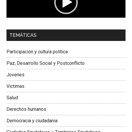
00:00
01:04
TEMÁTICAS
Dra. Carolina Corcho Mejía,
Presidenta Corporación
Latinoamericana Sur, Vicepresidenta Federación Médica
Participación y cultura política
Colombiana
Paz, Desarrollo Social y Postconflicto
Jovenes
Victimas
Salud
Derechos humanos
Democracia y ciudadania