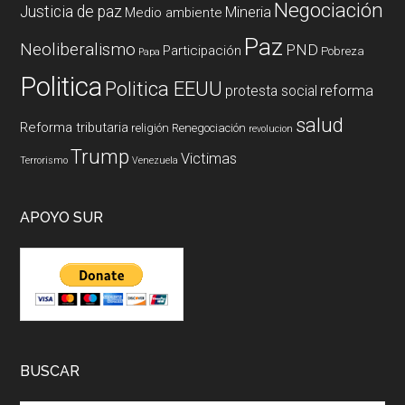
Negociación
Justicia de paz
Mineria
Medio ambiente
Paz
Neoliberalismo
PND
Participación
Pobreza
Papa
Politica
Politica EEUU
reforma
protesta social
salud
Reforma tributaria
religión
Renegociación
revolucion
Trump
Victimas
Terrorismo
Venezuela
APOYO SUR
BUSCAR