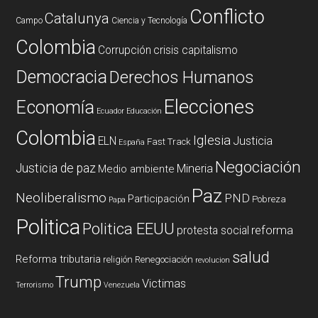
Conflicto
Catalunya
Campo
Ciencia y Tecnología
Colombia
Corrupción
crisis capitalismo
Democracia
Derechos Humanos
Elecciones
Economía
Ecuador
Educación
Colombia
Iglesia
ELN
Justicia
Fast Track
España
Negociación
Justicia de paz
Mineria
Medio ambiente
Paz
Neoliberalismo
PND
Participación
Pobreza
Papa
Politica
Politica EEUU
reforma
protesta social
salud
Reforma tributaria
religión
Renegociación
revolucion
Trump
Victimas
Terrorismo
Venezuela