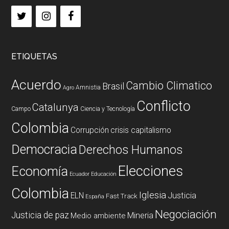
ETIQUETAS
Acuerdo
Cambio Climatico
Brasil
Amnistia
Agro
Conflicto
Catalunya
Campo
Ciencia y Tecnología
Colombia
Corrupción
crisis capitalismo
Democracia
Derechos Humanos
Elecciones
Economía
Ecuador
Educación
Colombia
Iglesia
ELN
Justicia
Fast Track
España
Negociación
Justicia de paz
Mineria
Medio ambiente