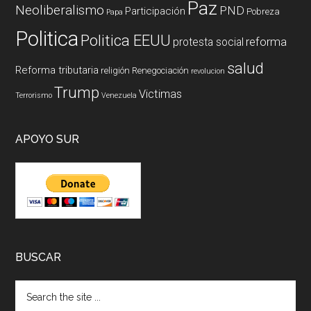
Paz
Neoliberalismo
PND
Participación
Pobreza
Papa
Politica
Politica EEUU
reforma
protesta social
salud
Reforma tributaria
religión
Renegociación
revolucion
Trump
Victimas
Terrorismo
Venezuela
APOYO SUR
BUSCAR