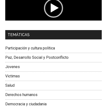
00:00
01:04
TEMÁTICAS
Dra. Carolina Corcho Mejía,
Presidenta Corporación
Latinoamericana Sur, Vicepresidenta Federación Médica
Participación y cultura política
Colombiana
Paz, Desarrollo Social y Postconflicto
Jovenes
Victimas
Salud
Derechos humanos
Democracia y ciudadania