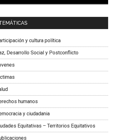
00:00
01:04
a. Carolina Corcho Mejía,
Presidenta Corporación
TEMÁTICAS
atinoamericana Sur, Vicepresidenta Federación
édica Colombiana
rticipación y cultura política
z, Desarrollo Social y Postconflicto
ovenes
ictimas
alud
erechos humanos
emocracia y ciudadania
udades Equitativas – Territorios Equitativos
ublicaciones