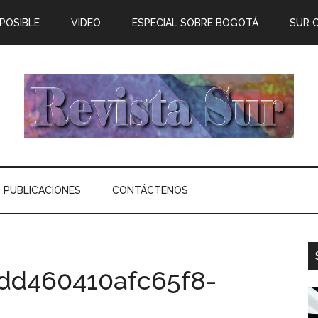
 POSIBLE
VIDEO
ESPECIAL SOBRE BOGOTÁ
SUR 
PUBLICACIONES
CONTÁCTENOS
dd460410afc65f8-