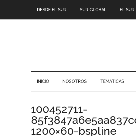
DESDE EL SUR
SUR GLOBAL
EL SUR
INICIO
NOSOTROS
TEMÁTICAS
100452711-
85f3847a6e5aa837c
1200×60-bspline