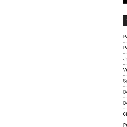
Dr
L
M
Pa
Pa
J
V
S
D
D
Ci
P