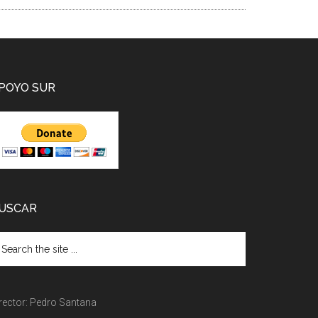
POYO SUR
USCAR
rector: Pedro Santana