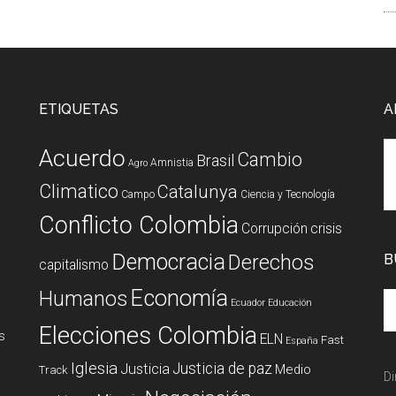
ETIQUETAS
A
Acuerdo
Cambio
Brasil
Amnistia
Agro
Climatico
Catalunya
Campo
Ciencia y Tecnología
Conflicto Colombia
Corrupción
crisis
Democracia
Derechos
B
capitalismo
Economía
Humanos
Ecuador
Educación
Elecciones Colombia
s
ELN
Fast
España
Iglesia
Justicia de paz
Justicia
Medio
Track
Di