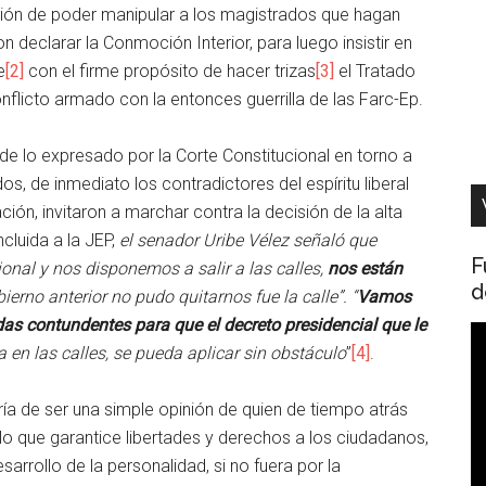
ención de poder manipular a los magistrados que hagan
on declarar la Conmoción Interior, para luego insistir en
e
[2]
con el firme propósito de hacer trizas
[3]
el Tratado
nflicto armado con la entonces guerrilla de las Farc-Ep.
de lo expresado por la Corte Constitucional en torno a
s, de inmediato los contradictores del espíritu liberal
n, invitaron a marchar contra la decisión de la alta
ncluida a la JEP,
el senador Uribe Vélez señaló que
F
onal y nos disponemos a salir a las calles,
nos están
d
erno anterior no pudo quitarnos fue la calle”. “
Vamos
as contundentes para que el decreto presidencial que le
R
a en las calles, se pueda aplicar sin obstáculo
”
[4]
.
d
v
ría de ser una simple opinión de quien de tiempo atrás
lo que garantice libertades y derechos a los ciudadanos,
esarrollo de la personalidad, si no fuera por la