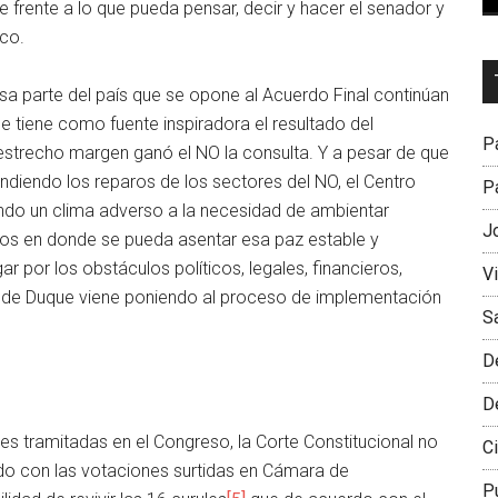
 frente a lo que pueda pensar, decir y hacer el senador y
ico.
Dr
esa parte del país que se opone al Acuerdo Final continúan
L
e tiene como fuente inspiradora el resultado del
M
Pa
 estrecho margen ganó el NO la consulta. Y a pesar de que
endiendo los reparos de los sectores del NO, el Centro
Pa
ando un clima adverso a la necesidad de ambientar
J
tos en donde se pueda asentar esa paz estable y
r por los obstáculos políticos, legales, financieros,
V
o de Duque viene poniendo al proceso de implementación
S
D
D
nes tramitadas en el Congreso, la Corte Constitucional no
Ci
do con las votaciones surtidas en Cámara de
P