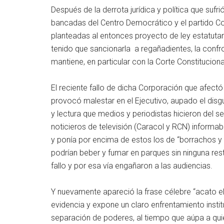
Después de la derrota jurídica y política que sufr
bancadas del Centro Democrático y el partido Con
planteadas al entonces proyecto de ley estatutari
tenido que sancionarla a regañadientes, la confro
mantiene, en particular con la Corte Constituciona
El reciente fallo de dicha Corporación que afect
provocó malestar en el Ejecutivo, aupado el di
y lectura que medios y periodistas hicieron del se
noticieros de televisión (Caracol y RCN) inform
y ponía por encima de estos los de “borrachos 
podrían beber y fumar en parques sin ninguna restr
fallo y por esa vía engañaron a las audiencias.
Y nuevamente apareció la frase célebre “acato el 
evidencia y expone un claro enfrentamiento institu
separación de poderes, al tiempo que aúpa a quie