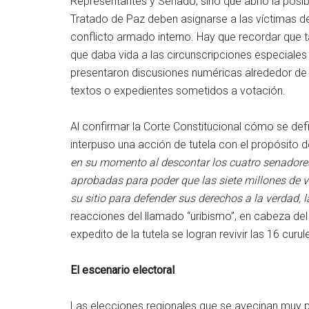
Representantes y Senado, sino que abrió la posibil
Tratado de Paz deben asignarse a las víctimas d
conflicto armado interno. Hay que recordar que 
que daba vida a las circunscripciones especiales d
presentaron discusiones numéricas alrededor de 
textos o expedientes sometidos a votación.
Al confirmar la Corte Constitucional cómo se def
interpuso una acción de tutela con el propósito d
en su momento al descontar los cuatro senadore
aprobadas para poder que las siete millones de 
su sitio para defender sus derechos a la verdad, la
reacciones del llamado “uribismo”, en cabeza de
expedito de la tutela se logran revivir las 16 curul
El escenario electoral
Las elecciones regionales que se avecinan muy 