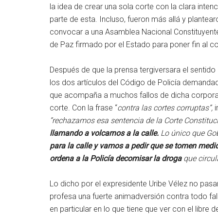
la idea de crear una sola corte con la clara int
parte de esta. Incluso, fueron más allá y plantear
convocar a una Asamblea Nacional Constituyent
de Paz firmado por el Estado para poner fin al co
Después de que la prensa tergiversara el sentido 
los dos artículos del Código de Policía demandado
que acompaña a muchos fallos de dicha corporació
corte. Con la frase “
contra las cortes corruptas”,
i
“rechazamos esa sentencia de la Corte Constituci
llamando a volcarnos a la calle.
Lo único que Gobi
para la calle y vamos a pedir que se tomen medid
ordena a la Policía decomisar la droga
que circul
Lo dicho por el expresidente Uribe Vélez no pasa
profesa una fuerte animadversión contra todo fal
en particular en lo que tiene que ver con el libre d