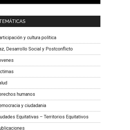
00:00
01:04
a. Carolina Corcho Mejía,
Presidenta Corporación
TEMÁTICAS
atinoamericana Sur, Vicepresidenta Federación
édica Colombiana
rticipación y cultura política
z, Desarrollo Social y Postconflicto
ovenes
ictimas
alud
erechos humanos
emocracia y ciudadania
udades Equitativas – Territorios Equitativos
ublicaciones