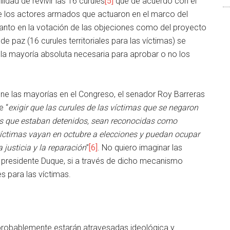
idad de revivir las 16 curules
[5]
que de acuerdo con el
e los actores armados que actuaron en el marco del
tanto en la votación de las objeciones como del proyecto
e paz (16 curules territoriales para las víctimas) se
la mayoría absoluta necesaria para aprobar o no los
ine las mayorías en el Congreso, el senador Roy Barreras
e “
exigir que las curules de las víctimas que se negaron
s que estaban detenidos, sean reconocidas como
víctimas vayan en octubre a elecciones y puedan ocupar
 justicia y la reparación
”
[6]
. No quiero imaginar las
l presidente Duque, si a través de dicho mecanismo
es para las víctimas.
probablemente estarán atravesadas ideológica y