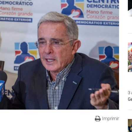
3 
Ge
Imprimir