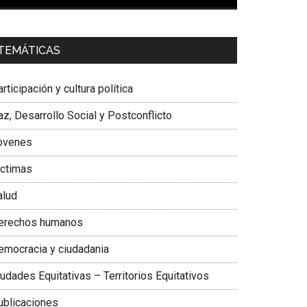
00:00
01:04
a. Carolina Corcho Mejía,
Presidenta Corporación
TEMÁTICAS
atinoamericana Sur, Vicepresidenta Federación
édica Colombiana
rticipación y cultura política
z, Desarrollo Social y Postconflicto
ovenes
ictimas
alud
erechos humanos
emocracia y ciudadania
udades Equitativas – Territorios Equitativos
ublicaciones