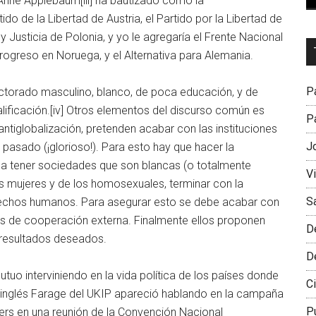
Anne Applebaum[iii] ha bautizado como la
de la Libertad de Austria, el Partido por la Libertad de
 y Justicia de Polonia, y yo le agregaría el Frente Nacional
Dr
Progreso en Noruega, y el Alternativa para Alemania.
L
M
Pa
ectorado masculino, blanco, de poca educación, y de
lificación.[iv] Otros elementos del discurso común es
Pa
ntiglobalización, pretenden acabar con las instituciones
J
l pasado (¡glorioso!). Para esto hay que hacer la
o a tener sociedades que son blancas (o totalmente
V
as mujeres y de los homosexuales, terminar con la
S
s derechos humanos. Para asegurar esto se debe acabar con
mos de cooperación externa. Finalmente ellos proponen
D
 resultados deseados.
D
tuo interviniendo en la vida política de los países donde
Ci
 inglés Farage del UKIP apareció hablando en la campaña
P
ers en una reunión de la Convención Nacional