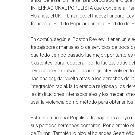
años. De esta forma se ha incorporado a lo que 
INTERNACIONAL POPULISTA que contiene al Partido 
Holanda, el UKIP británico, el Fidesz húngaro, Ley
francés, el Partido Popular danés, el Partido del 
En común, según el Boston Review , tienen un el
trabajadores manuales o de servicios de poca ca
que todo tiempo pasado fue mejor, por tanto es a
existentes, para recuperar, por la fuerza, otras de
revolución y expulsar a los inmigrantes volviend
nacionales), dar vuelta atrás a los derechos de l
integración racial, la tolerancia religiosa y lo
las instituciones internacionales y los mecanis
usar la violencia como método para obtener los
Esta Internacional Populista trabaja con apoyo mu
sus partidos hermanos compiten. Por ejemplo el
de Trump. También lo hizo el holandés Geert Wild