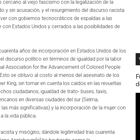
s cercano al viejo fascismo con la legalización de la
ido y sin acusación, y el resurgimiento del discurso racista
 ver con gobiernos tecnocráticos de espaldas a las
con Estados Unidos y cerrados a las posibilidades de
s cuarenta años de incorporación en Estados Unidos de los
el discurso político en términos de igualdad por la labor
ional Association for the Advancement of Colored People
Esto se obtuvo al costo al menos del asesinato de los
F
d
 King, sin tomar en cuenta los caídos en las revueltas
echos ciudadanos, igualdad de trato- buses, taxis,
R
ricanos en diversas ciudades del sur (Selma,
d
s más significativas) y la incorporación de la mujer con
v
 la vida pública.
racista y misógino, dándole legitimidad tras cuarenta