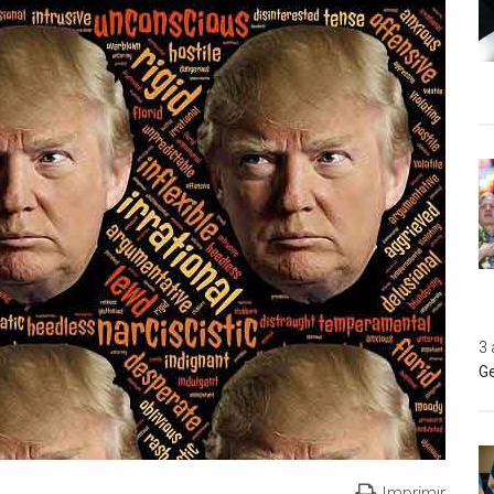
3 
Ge
Imprimir