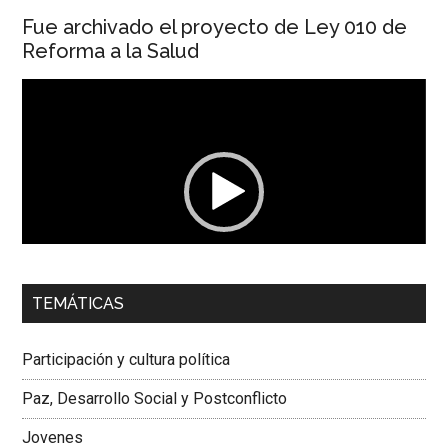
Fue archivado el proyecto de Ley 010 de
Reforma a la Salud
Reproductor
de
vídeo
00:00
01:04
TEMÁTICAS
Dra. Carolina Corcho Mejía,
Presidenta Corporación
Latinoamericana Sur, Vicepresidenta Federación Médica
Participación y cultura política
Colombiana
Paz, Desarrollo Social y Postconflicto
Jovenes