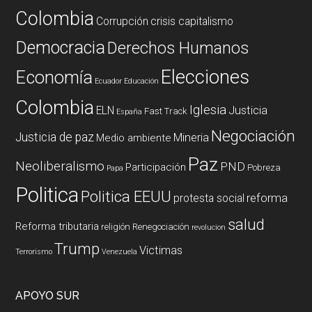
Colombia
Corrupción
crisis capitalismo
Democracia
Derechos Humanos
Elecciones
Economía
Ecuador
Educación
Colombia
Iglesia
ELN
Justicia
Fast Track
España
Negociación
Justicia de paz
Mineria
Medio ambiente
Paz
Neoliberalismo
PND
Participación
Pobreza
Papa
Politica
Politica EEUU
reforma
protesta social
salud
Reforma tributaria
religión
Renegociación
revolucion
Trump
Victimas
Terrorismo
Venezuela
APOYO SUR