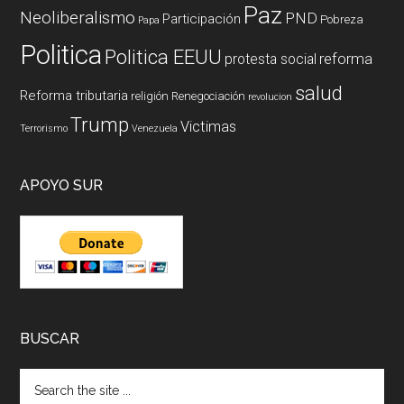
Paz
Neoliberalismo
PND
Participación
Pobreza
Papa
Politica
Politica EEUU
reforma
protesta social
salud
Reforma tributaria
religión
Renegociación
revolucion
Trump
Victimas
Terrorismo
Venezuela
APOYO SUR
BUSCAR