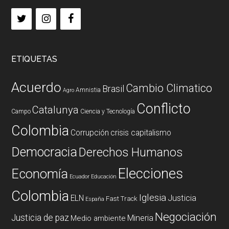
ETIQUETAS
Acuerdo
Cambio Climatico
Brasil
Amnistia
Agro
Conflicto
Catalunya
Campo
Ciencia y Tecnología
Colombia
Corrupción
crisis capitalismo
Democracia
Derechos Humanos
Elecciones
Economía
Ecuador
Educación
Colombia
Iglesia
ELN
Justicia
Fast Track
España
Negociación
Justicia de paz
Mineria
Medio ambiente