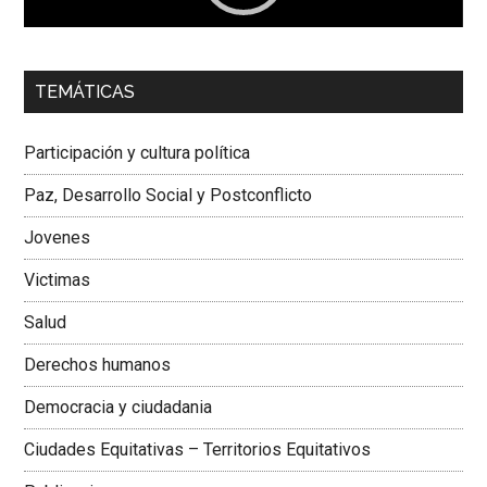
00:00
01:04
TEMÁTICAS
Dra. Carolina Corcho Mejía,
Presidenta Corporación
Latinoamericana Sur, Vicepresidenta Federación Médica
Participación y cultura política
Colombiana
Paz, Desarrollo Social y Postconflicto
Jovenes
Victimas
Salud
Derechos humanos
Democracia y ciudadania
Ciudades Equitativas – Territorios Equitativos