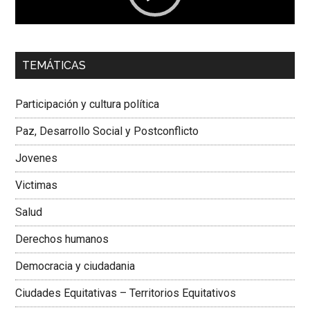
00:00
01:04
TEMÁTICAS
Dra. Carolina Corcho Mejía,
Presidenta Corporación
Latinoamericana Sur, Vicepresidenta Federación Médica
Participación y cultura política
Colombiana
Paz, Desarrollo Social y Postconflicto
Jovenes
Victimas
Salud
Derechos humanos
Democracia y ciudadania
Ciudades Equitativas – Territorios Equitativos