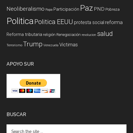
Paz
Neoliberalismo
PND
Participación
Pobreza
Papa
Politica
Politica EEUU
reforma
protesta social
salud
Reforma tributaria
religión
Renegociación
revolucion
Trump
Victimas
Terrorismo
Venezuela
APOYO SUR
BUSCAR