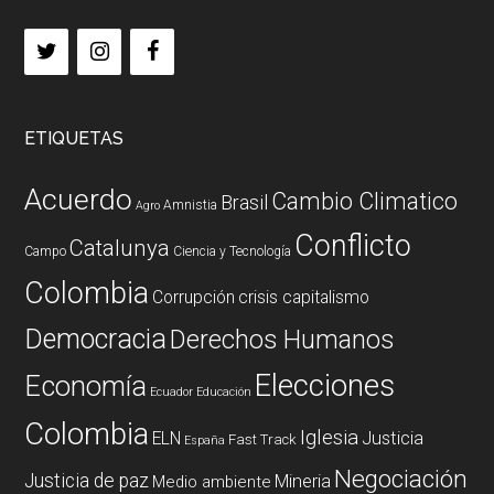
ETIQUETAS
Acuerdo
Cambio Climatico
Brasil
Amnistia
Agro
Conflicto
Catalunya
Campo
Ciencia y Tecnología
Colombia
Corrupción
crisis capitalismo
Democracia
Derechos Humanos
Elecciones
Economía
Ecuador
Educación
Colombia
Iglesia
ELN
Justicia
Fast Track
España
Negociación
Justicia de paz
Mineria
Medio ambiente