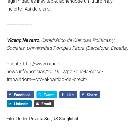
legitimidad es inevitable, abriéndose un futuro muy
incierto. Así de claro.
———————
Vicenç Navarro
, Catedrático de Ciencias Políticas y
Sociales, Universidad Pompeu Fabra (Barcelona, España)
Fuente: http://www.other-
news.info/noticias/2019/12/por-que-la-clase-
trabajadora-voto-al-partido-del-brexit/
Facebook
Tweet
Like
Share
LinkedIn
Email
Filed Under:
Revista Sur
,
RS Sur global