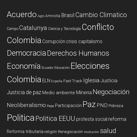
Acuerdo
Cambio Climatico
Brasil
Amnistia
Agro
Conflicto
Catalunya
Campo
Ciencia y Tecnología
Colombia
Corrupción
crisis capitalismo
Democracia
Derechos Humanos
Elecciones
Economía
Ecuador
Educación
Colombia
Iglesia
ELN
Justicia
Fast Track
España
Negociación
Justicia de paz
Mineria
Medio ambiente
Paz
Neoliberalismo
PND
Participación
Pobreza
Papa
Politica
Politica EEUU
reforma
protesta social
salud
Reforma tributaria
religión
Renegociación
revolucion