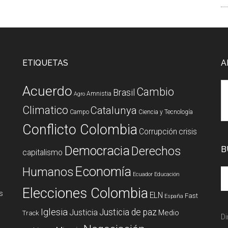
ETIQUETAS
A
Acuerdo
Cambio
Brasil
Amnistia
Agro
Climatico
Catalunya
Campo
Ciencia y Tecnología
Conflicto Colombia
Corrupción
crisis
Democracia
Derechos
B
capitalismo
Economía
Humanos
Ecuador
Educación
Elecciones Colombia
s
ELN
Fast
España
Iglesia
Justicia de paz
Justicia
Medio
Track
Di