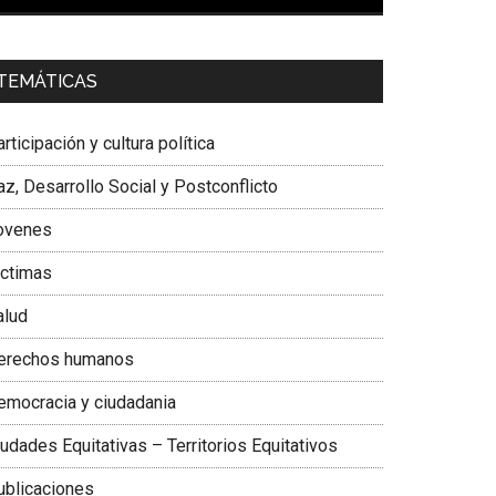
00:00
01:04
a. Carolina Corcho Mejía,
Presidenta Corporación
TEMÁTICAS
atinoamericana Sur, Vicepresidenta Federación
édica Colombiana
rticipación y cultura política
z, Desarrollo Social y Postconflicto
ovenes
ictimas
alud
erechos humanos
emocracia y ciudadania
udades Equitativas – Territorios Equitativos
ublicaciones