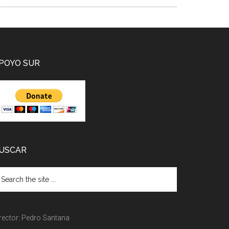
POYO SUR
USCAR
rector: Pedro Santana