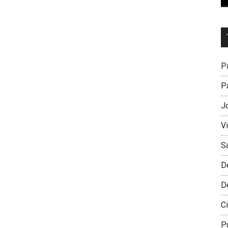
Dr
L
M
Pa
Pa
J
V
S
D
D
Ci
P