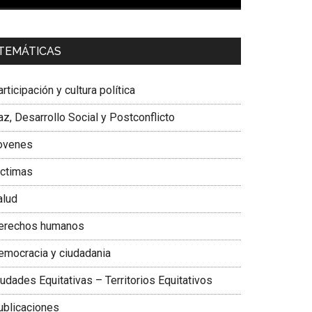
00:00
01:04
a. Carolina Corcho Mejía,
Presidenta Corporación
TEMÁTICAS
atinoamericana Sur, Vicepresidenta Federación
édica Colombiana
rticipación y cultura política
z, Desarrollo Social y Postconflicto
ovenes
ictimas
alud
erechos humanos
emocracia y ciudadania
udades Equitativas – Territorios Equitativos
ublicaciones