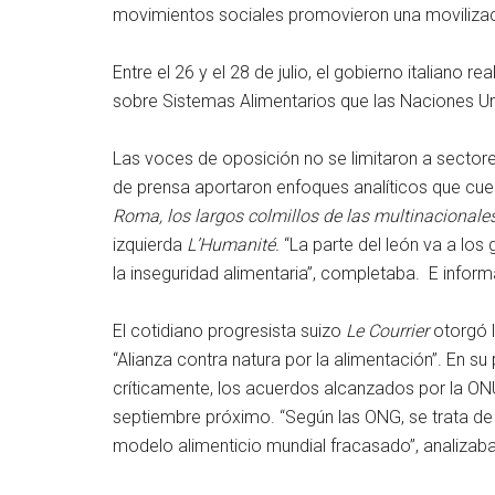
movimientos sociales promovieron una movilización
Entre el 26 y el 28 de julio, el gobierno italiano 
sobre Sistemas Alimentarios que las Naciones U
Las voces de oposición no se limitaron a sectore
de prensa aportaron enfoques analíticos que cue
Roma, los largos colmillos de las multinacionale
izquierda
L’Humanité.
“La parte del león va a los 
la inseguridad alimentaria”, completaba. E infor
El cotidiano progresista suizo
Le Courrier
otorgó l
“Alianza contra natura por la alimentación”. En su 
críticamente, los acuerdos alcanzados por la ON
septiembre próximo. “Según las ONG, se trata de 
modelo alimenticio mundial fracasado”, analizaba 