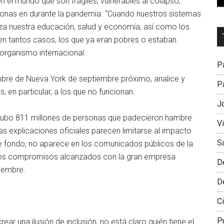
 el mundo que son frágiles, vulnerables al colapso,
sonas en durante la pandemia. “Cuando nuestros sistemas
aza nuestra educación, salud y economía, así como los
Dr
n tantos casos, los que ya eran pobres o estaban
L
 organismo internacional.
M
Pa
mbre de Nueva York de septiembre próximo, analice y
Pa
 en particular, a los que no funcionan.
J
e hubo 811 millones de personas que padecieron hambre
V
 explicaciones oficiales parecen limitarse al impacto
S
de fondo, no aparece en los comunicados públicos de la
los compromisos alcanzados con la gran empresa
D
tiembre.
D
Ci
P
ear una ilusión de inclusión, no está claro quién tiene el