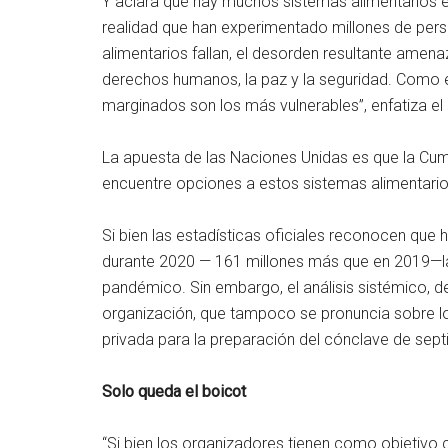
Y aclara que hay muchos sistemas alimentarios en
realidad que han experimentado millones de per
alimentarios fallan, el desorden resultante amen
derechos humanos, la paz y la seguridad. Como e
marginados son los más vulnerables”, enfatiza el
La apuesta de las Naciones Unidas es que la Cu
encuentre opciones a estos sistemas alimentarios,
Si bien las estadísticas oficiales reconocen qu
durante 2020 — 161 millones más que en 2019—las
pandémico. Sin embargo, el análisis sistémico, 
organización, que tampoco se pronuncia sobre 
privada para la preparación del cónclave de sep
Solo queda el boicot
“Si bien los organizadores tienen como objetivo cr