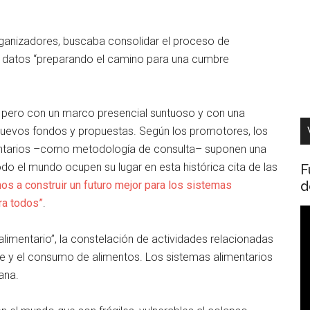
organizadores, buscaba consolidar el proceso de
de datos “preparando el camino para una cumbre
ca), pero con un marco presencial suntuoso y con una
nuevos fondos y propuestas. Según los promotores, los
entarios –como metodología de consulta– suponen una
o el mundo ocupen su lugar en esta histórica cita de las
F
d
os a construir un futuro mejor para los sistemas
ra todos”
.
R
d
imentario”, la constelación de actividades relacionadas
v
te y el consumo de alimentos. Los sistemas alimentarios
ana.