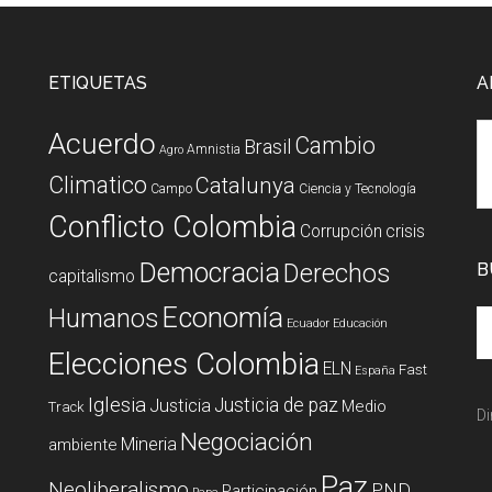
ETIQUETAS
A
Acuerdo
Cambio
Brasil
Amnistia
Agro
Climatico
Catalunya
Campo
Ciencia y Tecnología
Conflicto Colombia
Corrupción
crisis
Democracia
Derechos
B
capitalismo
Economía
Humanos
Ecuador
Educación
Elecciones Colombia
ELN
Fast
España
Iglesia
Justicia de paz
Justicia
Medio
Track
Di
Negociación
Mineria
ambiente
Paz
Neoliberalismo
PND
Participación