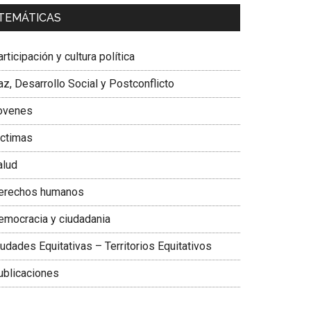
a. Carolina Corcho Mejía,
Presidenta Corporación
TEMÁTICAS
atinoamericana Sur, Vicepresidenta Federación
édica Colombiana
rticipación y cultura política
z, Desarrollo Social y Postconflicto
ovenes
ictimas
alud
erechos humanos
emocracia y ciudadania
udades Equitativas – Territorios Equitativos
ublicaciones