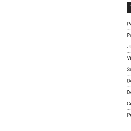
Dr
L
M
Pa
Pa
J
V
S
D
D
Ci
P