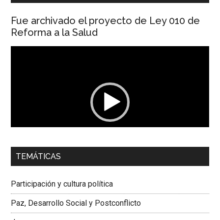
Fue archivado el proyecto de Ley 010 de
Reforma a la Salud
Reproductor
de
vídeo
00:00
01:04
TEMÁTICAS
Dra. Carolina Corcho Mejía,
Presidenta Corporación
Latinoamericana Sur, Vicepresidenta Federación Médica
Participación y cultura política
Colombiana
Paz, Desarrollo Social y Postconflicto