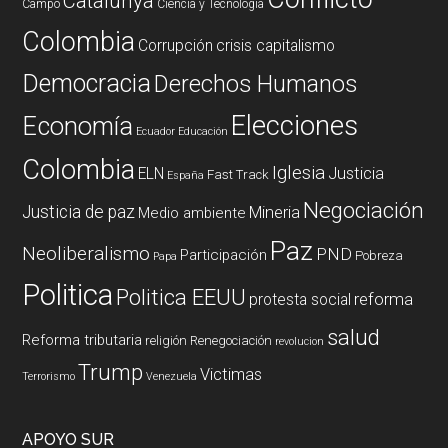
Catalunya
Campo
Ciencia y Tecnología
Colombia
Corrupción
crisis capitalismo
Democracia
Derechos Humanos
Elecciones
Economía
Ecuador
Educación
Colombia
Iglesia
ELN
Justicia
Fast Track
España
Negociación
Justicia de paz
Mineria
Medio ambiente
Paz
Neoliberalismo
PND
Participación
Pobreza
Papa
Politica
Politica EEUU
reforma
protesta social
salud
Reforma tributaria
religión
Renegociación
revolucion
Trump
Victimas
Terrorismo
Venezuela
APOYO SUR