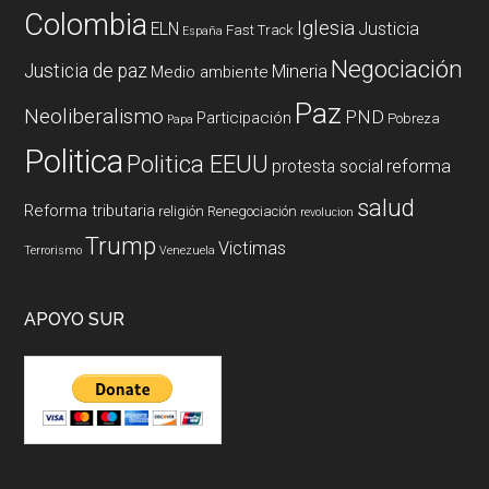
Colombia
Iglesia
ELN
Justicia
Fast Track
España
Negociación
Justicia de paz
Mineria
Medio ambiente
Paz
Neoliberalismo
PND
Participación
Pobreza
Papa
Politica
Politica EEUU
reforma
protesta social
salud
Reforma tributaria
religión
Renegociación
revolucion
Trump
Victimas
Terrorismo
Venezuela
APOYO SUR