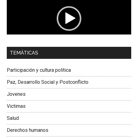
vídeo
00:00
01:04
TEMÁTICAS
Dra. Carolina Corcho Mejía,
Presidenta Corporación
Latinoamericana Sur, Vicepresidenta Federación Médica
Participación y cultura política
Colombiana
Paz, Desarrollo Social y Postconflicto
Jovenes
Victimas
Salud
Derechos humanos