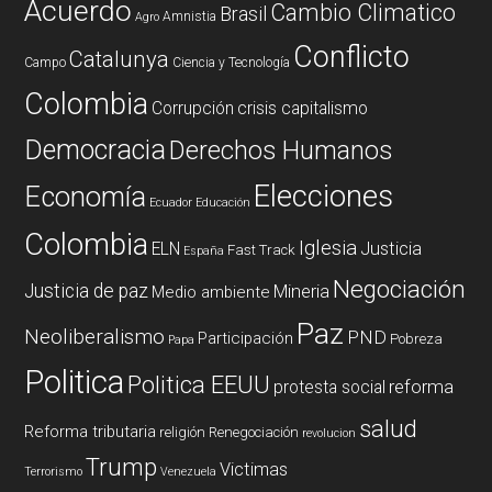
Acuerdo
Cambio Climatico
Brasil
Amnistia
Agro
Conflicto
Catalunya
Campo
Ciencia y Tecnología
Colombia
Corrupción
crisis capitalismo
Democracia
Derechos Humanos
Elecciones
Economía
Ecuador
Educación
Colombia
Iglesia
ELN
Justicia
Fast Track
España
Negociación
Justicia de paz
Mineria
Medio ambiente
Paz
Neoliberalismo
PND
Participación
Pobreza
Papa
Politica
Politica EEUU
reforma
protesta social
salud
Reforma tributaria
religión
Renegociación
revolucion
Trump
Victimas
Terrorismo
Venezuela