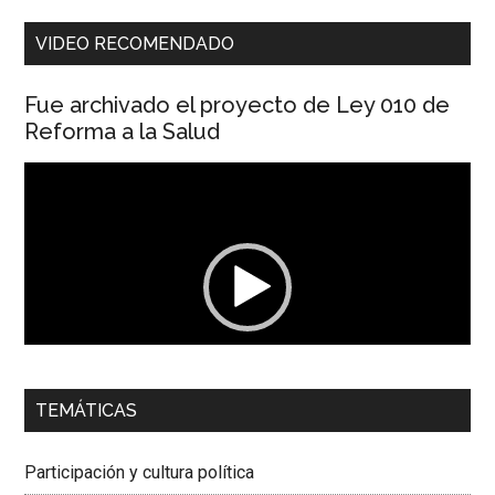
VIDEO RECOMENDADO
Fue archivado el proyecto de Ley 010 de
Reforma a la Salud
Reproductor
de
vídeo
00:00
01:04
TEMÁTICAS
Dra. Carolina Corcho Mejía,
Presidenta Corporación
Latinoamericana Sur, Vicepresidenta Federación Médica
Participación y cultura política
Colombiana