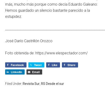
más, mucho más porque como decía Eduardo Galeano:
Hemos guardado un silencio bastante parecido a la
estupidez.
____________________________________________________________
José Darío Castrillón Orozco
Foto obtenida de: https://www.elespectador.com/
Facebook
Tweet
Like
Share
LinkedIn
Email
Filed Under:
Revista Sur
,
RS Desde el sur