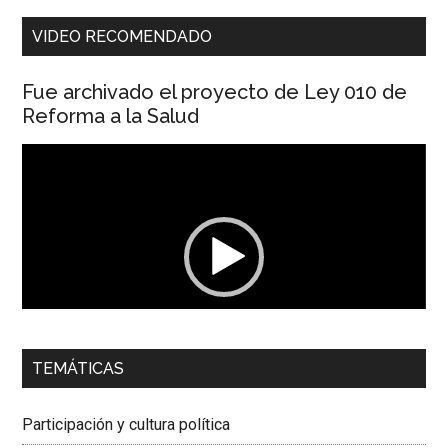
VIDEO RECOMENDADO
Fue archivado el proyecto de Ley 010 de
Reforma a la Salud
Reproductor
de
vídeo
00:00
01:04
TEMÁTICAS
Dra. Carolina Corcho Mejía,
Presidenta Corporación
Latinoamericana Sur, Vicepresidenta Federación Médica
Participación y cultura política
Colombiana