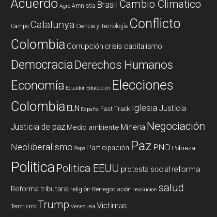
Acuerdo
Cambio Climatico
Brasil
Amnistia
Agro
Conflicto
Catalunya
Campo
Ciencia y Tecnología
Colombia
Corrupción
crisis capitalismo
Democracia
Derechos Humanos
Elecciones
Economía
Ecuador
Educación
Colombia
Iglesia
ELN
Justicia
Fast Track
España
Negociación
Justicia de paz
Mineria
Medio ambiente
Paz
Neoliberalismo
PND
Participación
Pobreza
Papa
Politica
Politica EEUU
reforma
protesta social
salud
Reforma tributaria
religión
Renegociación
revolucion
Trump
Victimas
Terrorismo
Venezuela