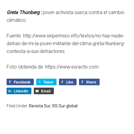
Greta Thunberg :
joven activista sueca contra el cambio
climático
Fuente: http://www.sinpermiso.info/textos/no-hay-nadie-
detras-de-mi-la-joven-militante-del-clima-greta-thunberg-
contesta-a-sus-detractores
Foto obtenida de: https://www.euractiv.com
Facebook
Tweet
Like
Share
LinkedIn
Email
Filed Under:
Revista Sur
,
RS Sur global