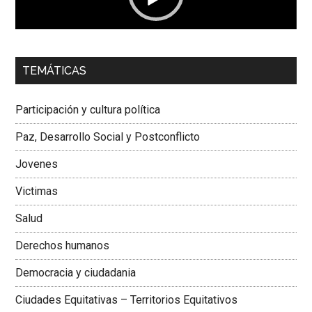
00:00
01:04
TEMÁTICAS
Dra. Carolina Corcho Mejía,
Presidenta Corporación
Latinoamericana Sur, Vicepresidenta Federación Médica
Participación y cultura política
Colombiana
Paz, Desarrollo Social y Postconflicto
Jovenes
Victimas
Salud
Derechos humanos
Democracia y ciudadania
Ciudades Equitativas – Territorios Equitativos