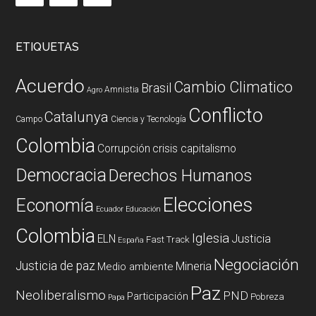
ETIQUETAS
Acuerdo
Cambio Climatico
Brasil
Amnistia
Agro
Conflicto
Catalunya
Campo
Ciencia y Tecnología
Colombia
Corrupción
crisis capitalismo
Democracia
Derechos Humanos
Elecciones
Economía
Ecuador
Educación
Colombia
Iglesia
ELN
Justicia
Fast Track
España
Negociación
Justicia de paz
Mineria
Medio ambiente
Paz
Neoliberalismo
PND
Participación
Pobreza
Papa