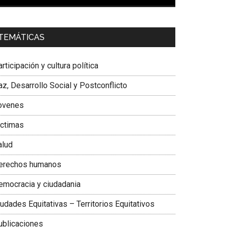
00:00
01:04
a. Carolina Corcho Mejía,
Presidenta Corporación
TEMÁTICAS
atinoamericana Sur, Vicepresidenta Federación
édica Colombiana
rticipación y cultura política
z, Desarrollo Social y Postconflicto
ovenes
ictimas
alud
erechos humanos
emocracia y ciudadania
udades Equitativas – Territorios Equitativos
ublicaciones