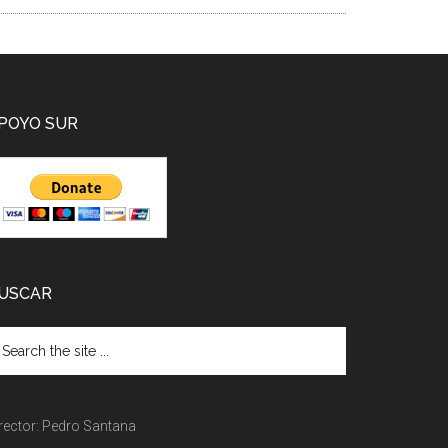
POYO SUR
USCAR
rector: Pedro Santana