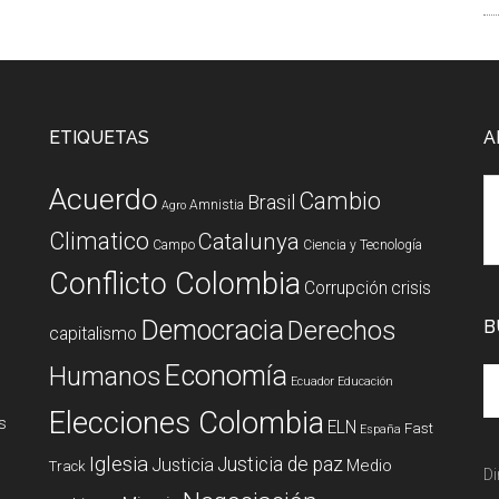
ETIQUETAS
A
Acuerdo
Cambio
Brasil
Amnistia
Agro
Climatico
Catalunya
Campo
Ciencia y Tecnología
Conflicto Colombia
Corrupción
crisis
Democracia
Derechos
B
capitalismo
Economía
Humanos
Ecuador
Educación
Elecciones Colombia
s
ELN
Fast
España
Iglesia
Justicia de paz
Justicia
Medio
Track
Di