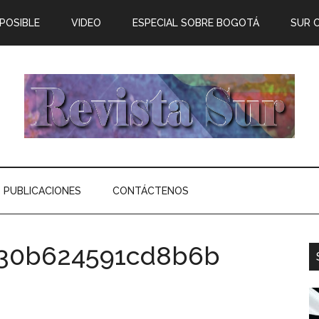
 POSIBLE
VIDEO
ESPECIAL SOBRE BOGOTÁ
SUR 
PUBLICACIONES
CONTÁCTENOS
130b624591cd8b6b