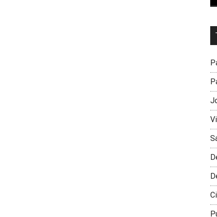
Dr
L
M
Pa
Pa
J
V
S
D
D
Ci
P