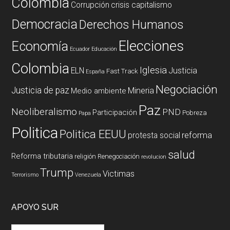
Colombia
Corrupción
crisis capitalismo
Democracia
Derechos Humanos
Elecciones
Economía
Ecuador
Educación
Colombia
Iglesia
ELN
Justicia
Fast Track
España
Negociación
Justicia de paz
Mineria
Medio ambiente
Paz
Neoliberalismo
PND
Participación
Pobreza
Papa
Politica
Politica EEUU
reforma
protesta social
salud
Reforma tributaria
religión
Renegociación
revolucion
Trump
Victimas
Terrorismo
Venezuela
APOYO SUR