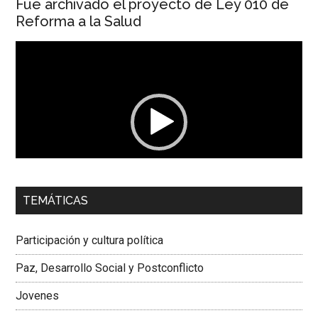
Fue archivado el proyecto de Ley 010 de
Reforma a la Salud
Reproductor
de
vídeo
00:00
01:04
TEMÁTICAS
Dra. Carolina Corcho Mejía,
Presidenta Corporación
Latinoamericana Sur, Vicepresidenta Federación Médica
Participación y cultura política
Colombiana
Paz, Desarrollo Social y Postconflicto
Jovenes