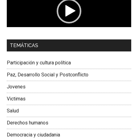
00:00
01:04
TEMÁTICAS
Dra. Carolina Corcho Mejía,
Presidenta Corporación
Latinoamericana Sur, Vicepresidenta Federación Médica
Participación y cultura política
Colombiana
Paz, Desarrollo Social y Postconflicto
Jovenes
Victimas
Salud
Derechos humanos
Democracia y ciudadania