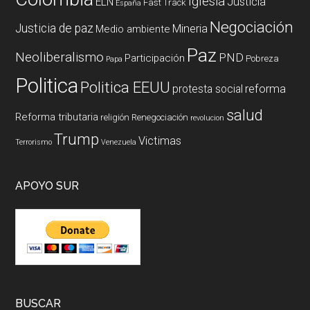
Iglesia
ELN
Justicia
Fast Track
España
Negociación
Justicia de paz
Mineria
Medio ambiente
Paz
Neoliberalismo
PND
Participación
Pobreza
Papa
Politica
Politica EEUU
reforma
protesta social
salud
Reforma tributaria
religión
Renegociación
revolucion
Trump
Victimas
Terrorismo
Venezuela
APOYO SUR
BUSCAR