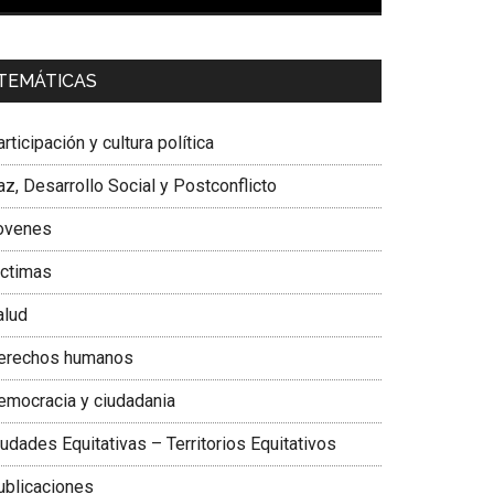
00:00
01:04
a. Carolina Corcho Mejía,
Presidenta Corporación
TEMÁTICAS
atinoamericana Sur, Vicepresidenta Federación
édica Colombiana
rticipación y cultura política
z, Desarrollo Social y Postconflicto
ovenes
ictimas
alud
erechos humanos
emocracia y ciudadania
udades Equitativas – Territorios Equitativos
ublicaciones