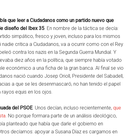
abía que leer a Ciudadanos como un partido nuevo que
de diseño del Ibex 35
. En nombre de la táctica se decía:
rtido simpático, fresco y joven, incluso para los mismos
nadie critica a Ciudadanos, va a ocurrir como con el Rey
eleó contra los nazis en la Segunda Guerra Mundial. Y
levaba diez años en la política, que siempre había votado
le económico a una ficha de la gran banca. Al final se vio
nos nació cuando Josep Orioll, Presidente del Sabadell,
acias a que se les desenmascaró, no han tenido el papel
 rayos equis en los ojos.
ecuada del PSOE
. Unos decían, incluso recientemente,
que
sta
. No porque formara parte de un análisis ideológico,
bía planteado que había que darle el gobierno en
 Otros decíamos: apoyar a Susana Díaz es cargarnos en