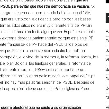
 de los principales problemas consistía en
que los
 PSOE para evitar que nuestra democracia se vaciara.
No
primer gran desenmascaramiento lo había hecho el 15M,
Dr
 que era justo con la dirigencia pero no con las bases.
L
masiados sitios no era muy diferente a la del PP. Sin
M
Pa
uales. La Transición tenía algo que ver. España es un país
ay extrema derecha parlamentaria: porque está en el PP.
Pa
te franquista- del PP, hace del PSOE, a los ojos del
J
que. Pese a la reconversión industrial, la política
a corrupción, el olvido de la memoria, la reforma laboral, los
V
, el plan Bolonia, las huelgas generales, la reforma del
S
el referente moral del PSOE asturiano, por haberse
ero de los jubilados de la minería, o el papel de Felipe
D
 el “no hay más palabras señoría” del PSOE. Después del
D
e la oposición la tiene que cubrir Pablo Iglesias. Y eso
Ci
P
guerra electoral que no cuidó a su organización