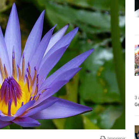
3 
Ge
Imprimir