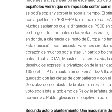
Hace tres años pensamos un escenario donde uno
españoles vieran que era imposible contar con el
se podía soplar y sorber la sopa al tiempo. El 
con aquél terrible “PSOE-PP, la misma mierda es”,
Muchos sabíamos que la dirigencia del PSOE en de
embargo, ni los militantes ni los votantes eran ig
en donde, a diferencia del resto de Europa, no h
Esta condición posfranquista –a veces directamen
corazón de muchos socialistas, un partido bolchevi
antisindical, la OTAN, Maastricht, la tercera vía, l
desahucios express, la privatización de la sanidad
135 o el TTIP. La imputación de Fernández Villa, 
quedado con las dietas de compañeros y con el din
González como lobista de brokers iraníes, sienta
voto socialista al gobierno de Rajoy, la jefatura d
convierte a Pablo Iglesias en el objetivo a batir.
Segundo acto o planteamiento: Una maquinaria de 