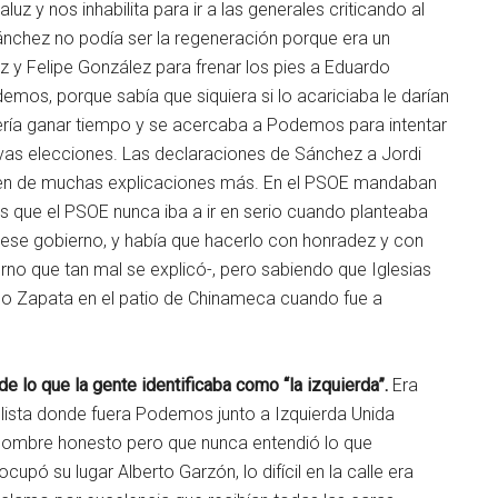
uz y nos inhabilita para ir a las generales criticando al
Sánchez no podía ser la regeneración porque era un
z y Felipe González para frenar los pies a Eduardo
emos, porque sabía que siquiera si lo acariciaba le darían
uería ganar tiempo y se acercaba a Podemos para intentar
evas elecciones. Las declaraciones de Sánchez a Jordi
men de muchas explicaciones más. En el PSOE mandaban
 que el PSOE nunca iba a ir en serio cuando planteaba
 ese gobierno, y había que hacerlo con honradez y con
rno que tan mal se explicó-, pero sabiendo que Iglesias
no Zapata en el patio de Chinameca cuando fue a
de lo que la gente identificaba como “la izquierda”.
Era
 lista donde fuera Podemos junto a Izquierda Unida
 hombre honesto pero que nunca entendió lo que
pó su lugar Alberto Garzón, lo difícil en la calle era