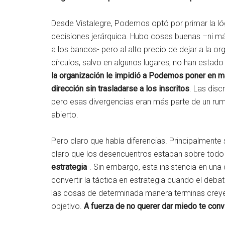
Desde Vistalegre, Podemos optó por primar la lóg
decisiones jerárquica. Hubo cosas buenas –ni má
a los bancos- pero al alto precio de dejar a la o
círculos, salvo en algunos lugares, no han estado
la organización le impidió a Podemos poner en m
dirección sin trasladarse a los inscritos
. Las disc
pero esas divergencias eran más parte de un rumo
abierto.
Pero claro que había diferencias. Principalmente
claro que los desencuentros estaban sobre todo
estrategia
-. Sin embargo, esta insistencia en un
convertir la táctica en estrategia cuando el deb
las cosas de determinada manera terminas creyen
objetivo.
A fuerza de no querer dar miedo te con