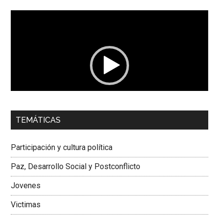
Reproductor
de
vídeo
00:00
01:04
TEMÁTICAS
Dra. Carolina Corcho Mejía,
Presidenta Corporación
Latinoamericana Sur, Vicepresidenta Federación Médica
Participación y cultura política
Colombiana
Paz, Desarrollo Social y Postconflicto
Jovenes
Victimas