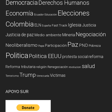
Democracia
Derechos Humanos
Elecciones
Economía
Ecuador
Educación
Colombia
Iglesia
ELN
Justicia
Fast Track
España
Negociación
Justicia de paz
Mineria
Medio ambiente
Paz
Neoliberalismo
PND
Participación
Pobreza
Papa
Politica
Politica EEUU
reforma
protesta social
salud
Reforma tributaria
religión
Renegociación
revolucion
Trump
Victimas
Terrorismo
Venezuela
APOYO SUR