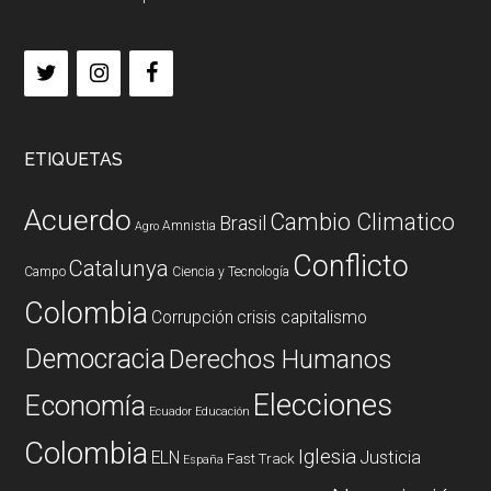
ETIQUETAS
Acuerdo
Cambio Climatico
Brasil
Amnistia
Agro
Conflicto
Catalunya
Campo
Ciencia y Tecnología
Colombia
Corrupción
crisis capitalismo
Democracia
Derechos Humanos
Elecciones
Economía
Ecuador
Educación
Colombia
Iglesia
ELN
Justicia
Fast Track
España