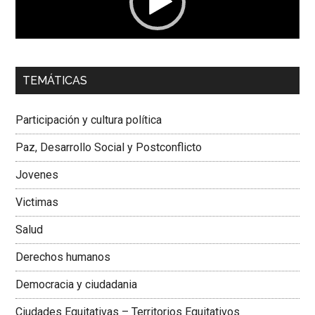
00:00
01:04
TEMÁTICAS
Dra. Carolina Corcho Mejía,
Presidenta Corporación
Latinoamericana Sur, Vicepresidenta Federación Médica
Participación y cultura política
Colombiana
Paz, Desarrollo Social y Postconflicto
Jovenes
Victimas
Salud
Derechos humanos
Democracia y ciudadania
Ciudades Equitativas – Territorios Equitativos