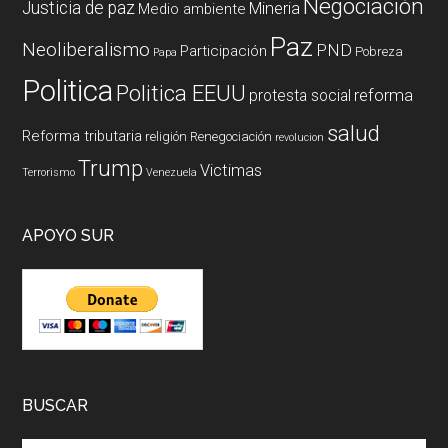
Negociación
Justicia de paz
Mineria
Medio ambiente
Paz
Neoliberalismo
PND
Participación
Pobreza
Papa
Politica
Politica EEUU
reforma
protesta social
salud
Reforma tributaria
religión
Renegociación
revolucion
Trump
Victimas
Terrorismo
Venezuela
APOYO SUR
BUSCAR