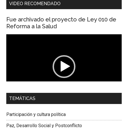
VIDEO RECOMENDADO
Fue archivado el proyecto de Ley 010 de
Reforma a la Salud
Reproductor
de
vídeo
00:00
01:04
TEMÁTICAS
Dra. Carolina Corcho Mejía,
Presidenta Corporación
Latinoamericana Sur, Vicepresidenta Federación Médica
Participación y cultura política
Colombiana
Paz, Desarrollo Social y Postconflicto