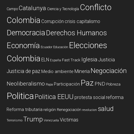
Conflicto
Catalunya
Campo
Ciencia y Tecnología
Colombia
Corrupción
crisis capitalismo
Democracia
Derechos Humanos
Elecciones
Economía
Ecuador
Educación
Colombia
Iglesia
ELN
Justicia
Fast Track
España
Negociación
Justicia de paz
Mineria
Medio ambiente
Paz
Neoliberalismo
PND
Participación
Pobreza
Papa
Politica
Politica EEUU
reforma
protesta social
salud
Reforma tributaria
religión
Renegociación
revolucion
Trump
Victimas
Terrorismo
Venezuela