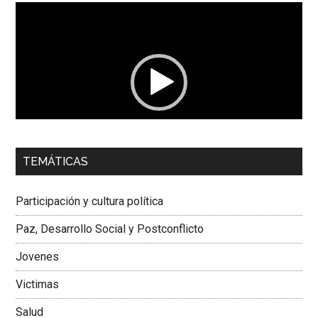
Reproductor
de
vídeo
00:00
01:04
TEMÁTICAS
Dra. Carolina Corcho Mejía,
Presidenta Corporación
Latinoamericana Sur, Vicepresidenta Federación Médica
Participación y cultura política
Colombiana
Paz, Desarrollo Social y Postconflicto
Jovenes
Victimas
Salud