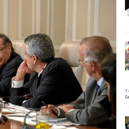
3 
Ge