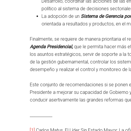
Desarrollo; coordinar las acciones de las e
político al sistema de decisiones sectoriale
La adopción de un
Sistema de Gerencia po
orientada a resultados y productos, en el m
Finalmente, se requiere de manera prioritaria el r
Agenda Presidencial,
que le permita hacer más efi
los asuntos estratégicos, servir de soporte a la 
de la gestión gubernamental, controlar los siste
desempeño y realizar el control y monitoreo de l
Este conjunto de recomendaciones si se ponen en
Presidente a mejorar su capacidad de Gobierno y
conducir asertivamente las grandes reformas que 
___________
[1]
Carlos Matus, El Líder Sin Estado Mayor: La of