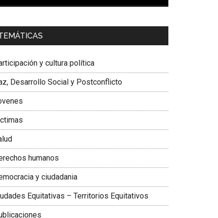
00:00
01:04
a. Carolina Corcho Mejía,
Presidenta Corporación
TEMÁTICAS
atinoamericana Sur, Vicepresidenta Federación
édica Colombiana
rticipación y cultura política
z, Desarrollo Social y Postconflicto
ovenes
ictimas
alud
erechos humanos
emocracia y ciudadania
udades Equitativas – Territorios Equitativos
ublicaciones