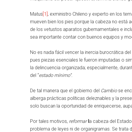
Matus
[1]
, exministro Chileno y experto en los te
mueven bien los pies porque la cabeza no está
de los vetustos aparatos gubernamentales e inc
sea importante contar con buenos equipos y mo
No es nada fácil vencer la inercia burocrática de
pues piezas esenciales le fueron imputadas o sim
la delincuencia organizada; especialmente, duran
del “
estado mínimo”.
De tal manera que el gobierno del
Cambio
se enc
alberga prácticas políticas deleznables y la pre
solo buscan la oportunidad de enriquecerse, aupa
Por tales motivos,
reformar
l
a cabeza del Estado 
problema de leyes ni de organigramas. Se trata 