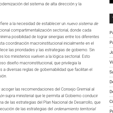
modernización del sistema de alta dirección y la
Dr
L
fiere a la necesidad de establecer un
nuevo sistema de
M
icional compartimentalización sectorial, donde cada
Pa
nima posibilidad de lograr sinergias entre los diferentes
Pa
sta coordinación macroinstitucional inicialmente en el
ece las prioridades y las estrategias de gobierno. Sin
J
 los ministerios vuelven a la lógica sectorial. Esto
V
o diseño macroinstitucional, que privilegia la
 a diversas reglas de gobernabilidad que facilitan el
S
sión.
D
 acoger las recomendaciones del Consejo Gremial al
D
ión
supra ministerial que le permita al Gobierno conducir
Ci
ha de las estrategias del Plan Nacional de Desarrollo, que
ejecución de las estrategias del
ordenamiento territorial
P