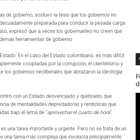
mas de gobierno, sostuvo la tesis que los gobiernos no
 adecuadamente preparada para conducir la pesada carga
luso, expresó que a veces los gobernantes no creen que
dernas herramientas de gobierno.
l Estado. En el caso del Estado colombiano, es más difícil
plemente cooptadas por la corrupción, el clientelismo y
te los gobiernos neoliberales que abrazaron la ideología
F
d
ontró con un Estado desvencijado y quebrado, que
R
sencia de mentalidades depredadoras y rentísticas que
d
das bajo el lema de “
aprovechar
el
cuarto de hora
”.
v
es una tarea importante y urgente. Pero no se trata de un
de una tarea más compleja que involucra principalmente: