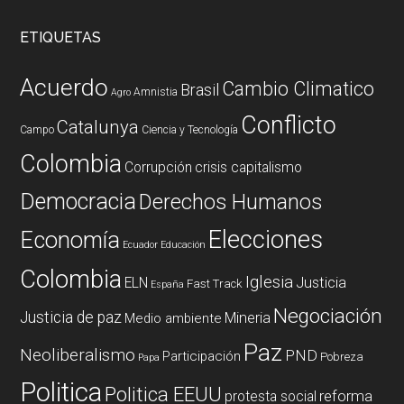
ETIQUETAS
Acuerdo
Cambio Climatico
Brasil
Amnistia
Agro
Conflicto
Catalunya
Campo
Ciencia y Tecnología
Colombia
Corrupción
crisis capitalismo
Democracia
Derechos Humanos
Elecciones
Economía
Ecuador
Educación
Colombia
Iglesia
ELN
Justicia
Fast Track
España
Negociación
Justicia de paz
Mineria
Medio ambiente
Paz
Neoliberalismo
PND
Participación
Pobreza
Papa
Politica
Politica EEUU
reforma
protesta social