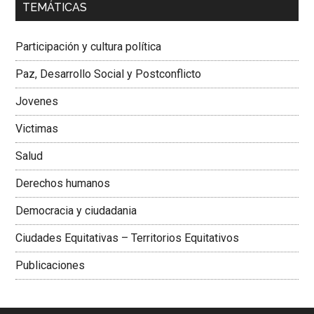
TEMÁTICAS
Dra. Carolina Corcho Mejía,
Presidenta Corporación
Latinoamericana Sur, Vicepresidenta Federación Médica
Participación y cultura política
Colombiana
Paz, Desarrollo Social y Postconflicto
Jovenes
Victimas
Salud
Derechos humanos
Democracia y ciudadania
Ciudades Equitativas – Territorios Equitativos
Publicaciones