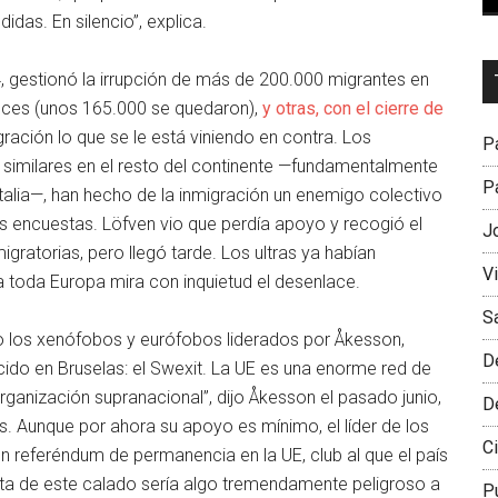
das. En silencio”, explica.
Dr
4, gestionó la irrupción de más de 200.000 migrantes en
L
veces (unos 165.000 se quedaron),
y otras, con el cierre de
M
gración lo que se le está viniendo en contra. Los
Pa
imilares en el resto del continente —fundamentalmente
Pa
Italia—, han hecho de la inmigración un enemigo colectivo
as encuestas. Löfven vio que perdía apoyo y recogió el
J
igratorias, pero llegó tarde. Los ultras ya habían
V
toda Europa mira con inquietud el desenlace.
S
so los xenófobos y eurófobos liderados por Åkesson,
D
do en Bruselas: el Swexit. La UE es una enorme red de
ganización supranacional”, dijo Åkesson el pasado junio,
D
es. Aunque por ahora su apoyo es mínimo, el líder de los
Ci
eferéndum de permanencia en la UE, club al que el país
lta de este calado sería algo tremendamente peligroso a
P