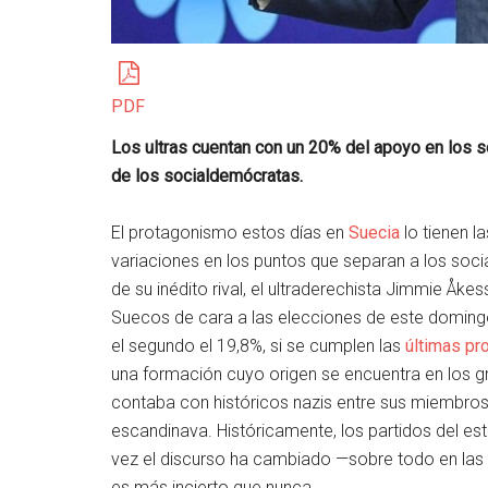
PDF
Los ultras cuentan con un 20% del apoyo en los s
de los socialdemócratas.
El protagonismo estos días en
Suecia
lo tienen l
variaciones en los puntos que separan a los soci
de su inédito rival, el ultraderechista Jimmie Å
Suecos de cara a las elecciones de este domingo.
el segundo el 19,8%, si se cumplen las
últimas pr
una formación cuyo origen se encuentra en los 
contaba con históricos nazis entre sus miembros—
escandinava. Históricamente, los partidos del es
vez el discurso ha cambiado —sobre todo en las
es más incierto que nunca.