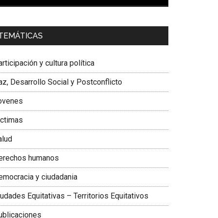
00:00
01:04
a. Carolina Corcho Mejía,
Presidenta Corporación
TEMÁTICAS
atinoamericana Sur, Vicepresidenta Federación
édica Colombiana
rticipación y cultura política
z, Desarrollo Social y Postconflicto
ovenes
ictimas
alud
erechos humanos
emocracia y ciudadania
udades Equitativas – Territorios Equitativos
ublicaciones