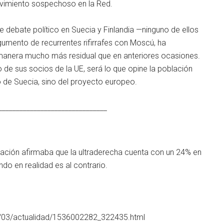
movimiento sospechoso en la Red.
e debate político en Suecia y Finlandia —ninguno de ellos
rgumento de recurrentes rifirrafes con Moscú, ha
anera mucho más residual que en anteriores ocasiones.
o de sus socios de la UE, será lo que opine la población
o de Suecia, sino del proyecto europeo.
_______________________________
ormación afirmaba que la ultraderecha cuenta con un 24% en
o en realidad es al contrario.
09/03/actualidad/1536002282_322435.html