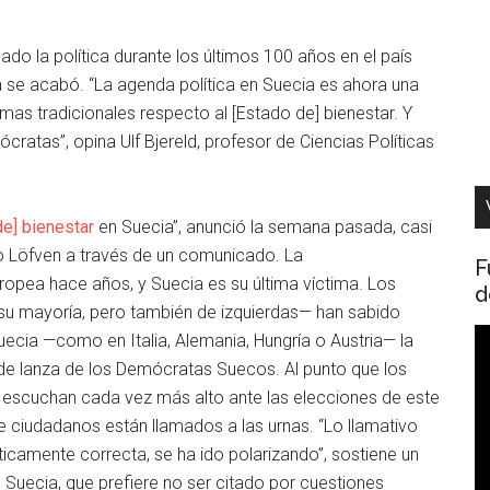
do la política durante los últimos 100 años en el país
a se acabó. “La agenda política en Suecia es ahora una
mas tradicionales respecto al [Estado de] bienestar. Y
ratas”, opina Ulf Bjereld, profesor de Ciencias Políticas
de] bienestar
en Suecia”, anunció la semana pasada, casi
ro Löfven a través de un comunicado. La
F
ropea hace años, y Suecia es su última víctima. Los
d
 su mayoría, pero también de izquierdas— han sabido
R
uecia —como en Italia, Alemania, Hungría o Austria— la
d
 de lanza de los Demócratas Suecos. Al punto que los
v
escuchan cada vez más alto ante las elecciones de este
 ciudadanos están llamados a las urnas. “Lo llamativo
ticamente correcta, se ha ido polarizando”, sostiene un
Suecia, que prefiere no ser citado por cuestiones