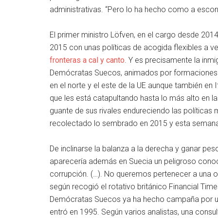
administrativas. “Pero lo ha hecho como a escondi
El primer ministro Löfven, en el cargo desde 201
2015 con unas políticas de acogida flexibles a 
fronteras a cal y canto
. Y es precisamente la inmi
Demócratas Suecos, animados por formaciones s
en el norte y el este de la UE aunque también en 
que les está catapultando hasta lo más alto en l
guante de sus rivales endureciendo las políticas m
recolectado lo sembrado en 2015 y esta semana 
De inclinarse la balanza a la derecha y ganar pe
aparecería además en Suecia un peligroso conoci
corrupción. (…). No queremos pertenecer a una or
según recogió el rotativo británico Financial Tim
Demócratas Suecos ya ha hecho campaña por un r
entró en 1995. Según varios analistas, una consu