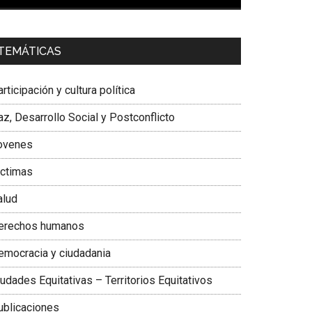
00:00
01:04
a. Carolina Corcho Mejía,
Presidenta Corporación
TEMÁTICAS
atinoamericana Sur, Vicepresidenta Federación
édica Colombiana
rticipación y cultura política
z, Desarrollo Social y Postconflicto
ovenes
ictimas
alud
erechos humanos
emocracia y ciudadania
udades Equitativas – Territorios Equitativos
ublicaciones