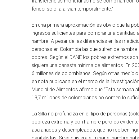
transferencias monetarias no se combinan con ot
fondo, solo la alivian temporalmente.”
En una primera aproximación es obvio que la pob
ingresos suficientes para comprar una cantidad
hambre. A pesar de las diferencias en las medici
personas en Colombia las que sufren de hambre
pobres. Según el DANE los pobres extremos son 
siquiera una canasta mínima de alimentos. En 20
6 millones de colombianos. Según otras medicion
en nota publicada en el marco de la investigación
Mundial de Alimentos afirma que “Esta semana alc
18,7 millones de colombianos no comen lo sufici
La Silla no profundiza en el tipo de personas (
pobreza extrema y con hambre pero es evidente 
asalariados y desempleados, que no reciben ingre
capitalistas. Si se quisiera eliminar el hambre habr