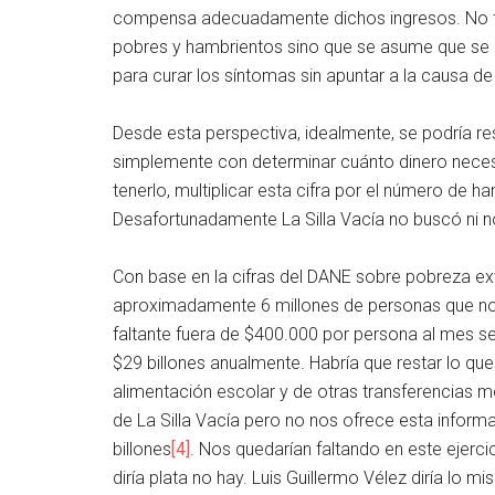
compensa adecuadamente dichos ingresos. No to
pobres y hambrientos sino que se asume que se 
para curar los síntomas sin apuntar a la causa d
Desde esta perspectiva, idealmente, se podría res
simplemente con determinar cuánto dinero neces
tenerlo, multiplicar esta cifra por el número de ha
Desafortunadamente La Silla Vacía no buscó ni n
Con base en la cifras del DANE sobre pobreza ex
aproximadamente 6 millones de personas que no l
faltante fuera de $400.000 por persona al mes se
$29 billones anualmente. Habría que restar lo qu
alimentación escolar y de otras transferencias m
de La Silla Vacía pero no nos ofrece esta info
billones
[4]
. Nos quedarían faltando en este ejercic
diría plata no hay. Luis Guillermo Vélez diría lo m