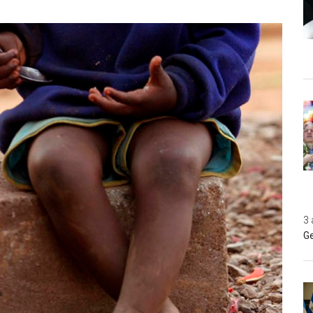
3 
Ge