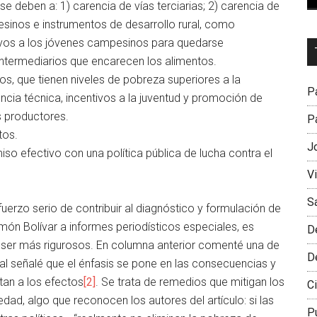
e deben a: 1) carencia de vías terciarias; 2) carencia de
esinos e instrumentos de desarrollo rural, como
ntivos a los jóvenes campesinos para quedarse
Dr
ntermediarios que encarecen los alimentos.
L
s, que tienen niveles de pobreza superiores a la
M
Pa
encia técnica, incentivos a la juventud y promoción de
 productores.
Pa
tos.
J
so efectivo con una política pública de lucha contra el
V
S
uerzo serio de contribuir al diagnóstico y formulación de
món Bolívar a informes periodísticos especiales, es
D
n ser más rigurosos. En columna anterior comenté una de
D
al señalé que el énfasis se pone en las consecuencias y
tan a los efectos
[2]
. Se trata de remedios que mitigan los
Ci
ad, algo que reconocen los autores del artículo: si las
P