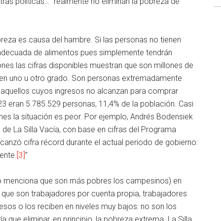
ras políticas… “realmente no eliminan la pobreza de
reza es causa del hambre. Si las personas no tienen
 adecuada de alimentos pues simplemente tendrán
ones las cifras disponibles muestran que son millones de
 en uno u otro grado. Son personas extremadamente
aquellos cuyos ingresos no alcanzan para comprar
23 eran 5.785.529 personas, 11,4% de la población. Casi
es la situación es peor. Por ejemplo, Andrés Bodensiek
 de La Silla Vacía, con base en cifras del Programa
anzó cifra récord durante el actual periodo de gobierno:
ente.
[3]
”
solo menciona que son más pobres los campesinos) en
que son trabajadores por cuenta propia, trabajadores
sos o los reciben en niveles muy bajos: no son los
ía que eliminar, en principio, la pobreza extrema. La Silla