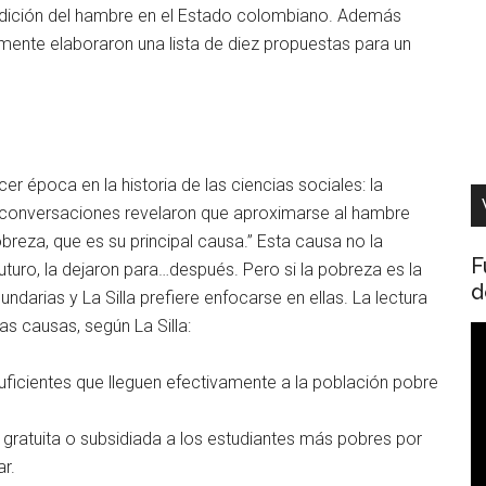
dición del hambre en el Estado colombiano. Además
lmente elaboraron una lista de diez propuestas para un
er época en la historia de las ciencias sociales: la
s conversaciones revelaron que aproximarse al hambre
reza, que es su principal causa.” Esta causa no la
F
uturo, la dejaron para…después. Pero si la pobreza es la
d
ndarias y La Silla prefiere enfocarse en ellas. La lectura
s causas, según La Silla:
R
d
uficientes que lleguen efectivamente a la población pobre
v
n gratuita o subsidiada a los estudiantes más pobres por
r.