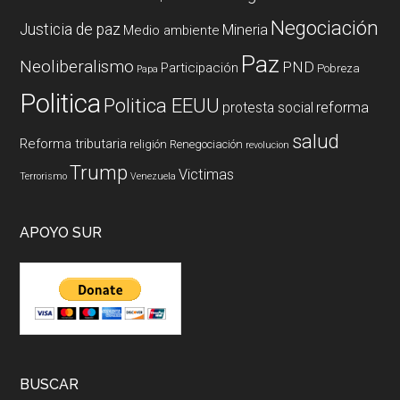
Negociación
Justicia de paz
Mineria
Medio ambiente
Paz
Neoliberalismo
PND
Participación
Pobreza
Papa
Politica
Politica EEUU
reforma
protesta social
salud
Reforma tributaria
religión
Renegociación
revolucion
Trump
Victimas
Terrorismo
Venezuela
APOYO SUR
BUSCAR