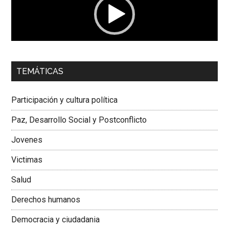
00:00
01:04
TEMÁTICAS
Dra. Carolina Corcho Mejía,
Presidenta Corporación
Latinoamericana Sur, Vicepresidenta Federación Médica
Participación y cultura política
Colombiana
Paz, Desarrollo Social y Postconflicto
Jovenes
Victimas
Salud
Derechos humanos
Democracia y ciudadania