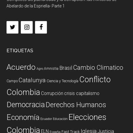
Abelardo de la Espriella- Parte 1
ETIQUETAS
Acuerdo
Cambio Climatico
Brasil
Amnistia
Agro
Conflicto
Catalunya
Campo
Ciencia y Tecnología
Colombia
Corrupción
crisis capitalismo
Democracia
Derechos Humanos
Elecciones
Economía
Ecuador
Educación
Colombia
Iglesia
ELN
Justicia
Fast Track
España