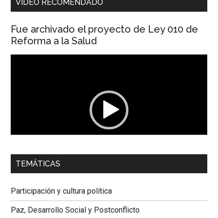
VIDEO RECOMENDADO
Fue archivado el proyecto de Ley 010 de
Reforma a la Salud
Reproductor
de
vídeo
00:00
01:04
TEMÁTICAS
Dra. Carolina Corcho Mejía,
Presidenta Corporación
Latinoamericana Sur, Vicepresidenta Federación Médica
Participación y cultura política
Colombiana
Paz, Desarrollo Social y Postconflicto