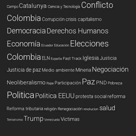
Conflicto
Catalunya
Campo
Ciencia y Tecnología
Colombia
Corrupción
crisis capitalismo
Democracia
Derechos Humanos
Elecciones
Economía
Ecuador
Educación
Colombia
Iglesia
ELN
Justicia
Fast Track
España
Negociación
Justicia de paz
Mineria
Medio ambiente
Paz
Neoliberalismo
PND
Participación
Pobreza
Papa
Politica
Politica EEUU
reforma
protesta social
salud
Reforma tributaria
religión
Renegociación
revolucion
Trump
Victimas
Terrorismo
Venezuela