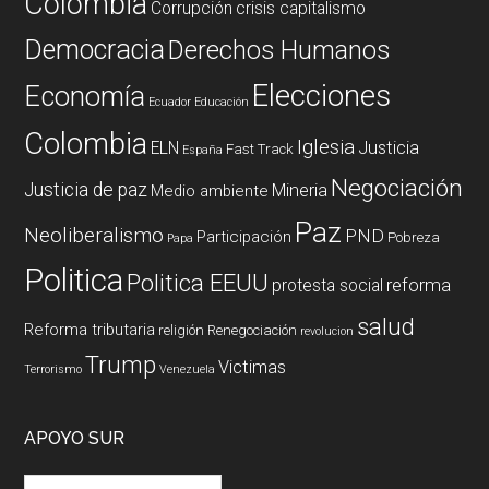
Colombia
Corrupción
crisis capitalismo
Democracia
Derechos Humanos
Elecciones
Economía
Ecuador
Educación
Colombia
Iglesia
ELN
Justicia
Fast Track
España
Negociación
Justicia de paz
Mineria
Medio ambiente
Paz
Neoliberalismo
PND
Participación
Pobreza
Papa
Politica
Politica EEUU
reforma
protesta social
salud
Reforma tributaria
religión
Renegociación
revolucion
Trump
Victimas
Terrorismo
Venezuela
APOYO SUR