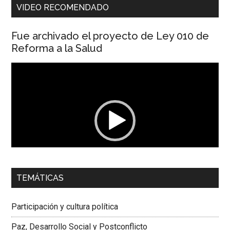
VIDEO RECOMENDADO
Fue archivado el proyecto de Ley 010 de
Reforma a la Salud
Reproductor
de
vídeo
00:00
01:04
TEMÁTICAS
Dra. Carolina Corcho Mejía,
Presidenta Corporación
Latinoamericana Sur, Vicepresidenta Federación Médica
Participación y cultura política
Colombiana
Paz, Desarrollo Social y Postconflicto