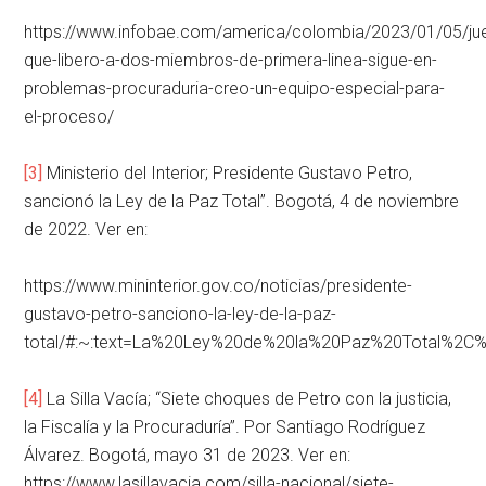
https://www.infobae.com/america/colombia/2023/01/05/ju
que-libero-a-dos-miembros-de-primera-linea-sigue-en-
problemas-procuraduria-creo-un-equipo-especial-para-
el-proceso/
[3]
Ministerio del Interior; Presidente Gustavo Petro,
sancionó la Ley de la Paz Total”. Bogotá, 4 de noviembre
de 2022. Ver en:
https://www.mininterior.gov.co/noticias/presidente-
gustavo-petro-sanciono-la-ley-de-la-paz-
total/#:~:text=La%20Ley%20de%20la%20Paz%20Total%2
[4]
La Silla Vacía; “Siete choques de Petro con la justicia,
la Fiscalía y la Procuraduría”. Por Santiago Rodríguez
Álvarez. Bogotá, mayo 31 de 2023. Ver en:
https://www.lasillavacia.com/silla-nacional/siete-