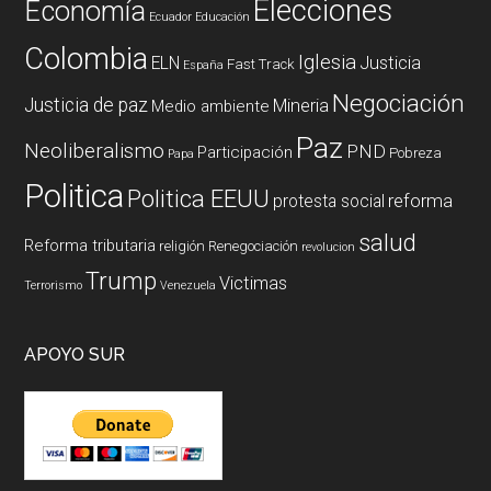
Elecciones
Economía
Ecuador
Educación
Colombia
Iglesia
ELN
Justicia
Fast Track
España
Negociación
Justicia de paz
Mineria
Medio ambiente
Paz
Neoliberalismo
PND
Participación
Pobreza
Papa
Politica
Politica EEUU
reforma
protesta social
salud
Reforma tributaria
religión
Renegociación
revolucion
Trump
Victimas
Terrorismo
Venezuela
APOYO SUR