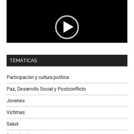
de
vídeo
00:00
01:04
TEMÁTICAS
Dra. Carolina Corcho Mejía,
Presidenta Corporación
Latinoamericana Sur, Vicepresidenta Federación Médica
Participación y cultura política
Colombiana
Paz, Desarrollo Social y Postconflicto
Jovenes
Victimas
Salud