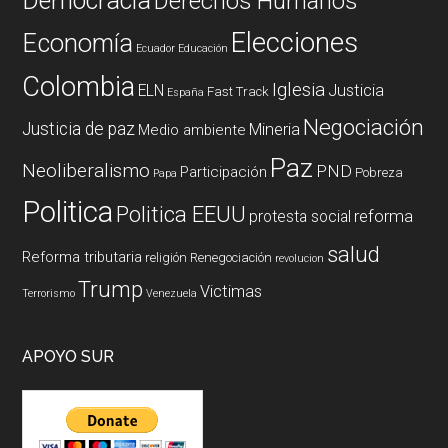
Democracia
Derechos Humanos
Elecciones
Economía
Ecuador
Educación
Colombia
Iglesia
ELN
Justicia
Fast Track
España
Negociación
Justicia de paz
Mineria
Medio ambiente
Paz
Neoliberalismo
PND
Participación
Pobreza
Papa
Politica
Politica EEUU
reforma
protesta social
salud
Reforma tributaria
religión
Renegociación
revolucion
Trump
Victimas
Terrorismo
Venezuela
APOYO SUR