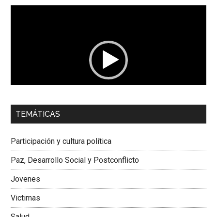
Reproductor
de
vídeo
00:00
01:04
TEMÁTICAS
Dra. Carolina Corcho Mejía,
Presidenta Corporación
Latinoamericana Sur, Vicepresidenta Federación Médica
Participación y cultura política
Colombiana
Paz, Desarrollo Social y Postconflicto
Jovenes
Victimas
Salud