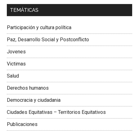
00:00
01:04
TEMÁTICAS
Dra. Carolina Corcho Mejía,
Presidenta Corporación
Latinoamericana Sur, Vicepresidenta Federación Médica
Participación y cultura política
Colombiana
Paz, Desarrollo Social y Postconflicto
Jovenes
Victimas
Salud
Derechos humanos
Democracia y ciudadania
Ciudades Equitativas – Territorios Equitativos
Publicaciones