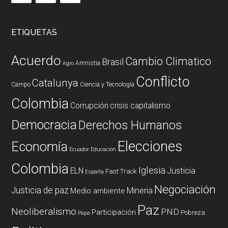
ETIQUETAS
Acuerdo
Cambio Climatico
Brasil
Amnistia
Agro
Conflicto
Catalunya
Campo
Ciencia y Tecnología
Colombia
Corrupción
crisis capitalismo
Democracia
Derechos Humanos
Elecciones
Economía
Ecuador
Educación
Colombia
Iglesia
ELN
Justicia
Fast Track
España
Negociación
Justicia de paz
Mineria
Medio ambiente
Paz
Neoliberalismo
PND
Participación
Pobreza
Papa