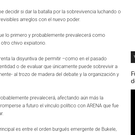
decidir si dar la batalla por la sobrevivencia luchando o
evisibles arreglos con el nuevo poder.
e lo primero y probablemente prevalecerá como
e otro chivo expiatorio.
frenta la disyuntiva de permitir –como en el pasado
identidad o de evaluar que únicamente puede sobrevivir a
F
mente- al trozo de madera del debate y la organización y
d
R
robablemente prevalecerá, afectando aún más la
d
a romperse a futuro el vínculo político con ARENA que fue
v
r.
n principal es entre el orden burgués emergente de Bukele,