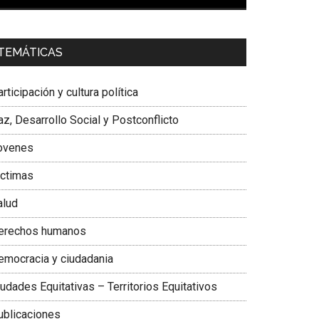
00:00
01:04
a. Carolina Corcho Mejía,
Presidenta Corporación
TEMÁTICAS
atinoamericana Sur, Vicepresidenta Federación
édica Colombiana
rticipación y cultura política
z, Desarrollo Social y Postconflicto
ovenes
ictimas
alud
erechos humanos
emocracia y ciudadania
udades Equitativas – Territorios Equitativos
ublicaciones