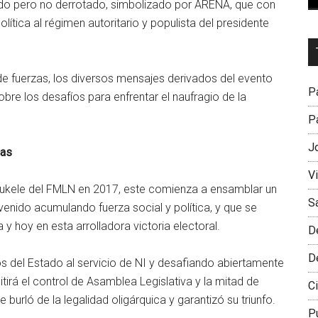
cido pero no derrotado, simbolizado por ARENA, que con
ítica al régimen autoritario y populista del presidente
Dr
L
de fuerzas, los diversos mensajes derivados del evento
M
Pa
bre los desafíos para enfrentar el naufragio de la
Pa
J
cas
V
 Bukele del FMLN en 2017, este comienza a ensamblar un
S
enido acumulando fuerza social y política, y que se
y hoy en esta arrolladora victoria electoral.
D
D
s del Estado al servicio de NI y desafiando abiertamente
itirá el control de Asamblea Legislativa y la mitad de
Ci
 burló de la legalidad oligárquica y garantizó su triunfo.
P