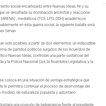
tamiento social encarnizado entre Nuevas Ideas, NI y su
 que ve desafiada su dominación ancestral y reacciona
s (ARENA) , mediáticos (TCS, LPG, DDH) académicos
lemente en esta guerra social, la siguiente batalla será
ier Simán.
an sido posibles a partir de dos elementos: un indiscutible
ema de partidos políticos surgidos de los Acuerdos de
tico Nuevas Ideas, controlan una parte sustancial del
 y la Policía Nacional Civil, la Asamblea Legislativa, y la
NI se coloca en una situación de ventaja estratégica que
te le permitirá continuar el proceso de desmontaje del
 modelo, de naturaleza populista y autoritario.
doptara una posición de beligerancia frente al presidente