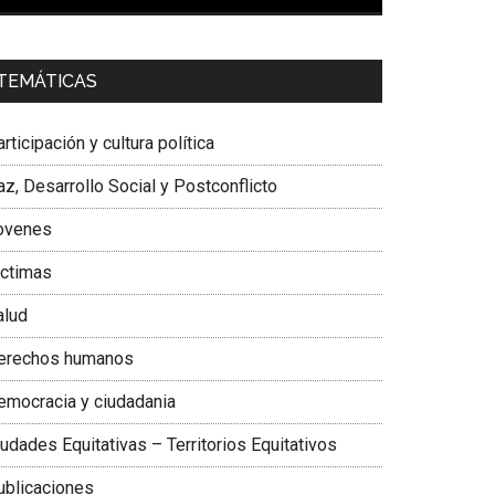
00:00
01:04
a. Carolina Corcho Mejía,
Presidenta Corporación
TEMÁTICAS
atinoamericana Sur, Vicepresidenta Federación
édica Colombiana
rticipación y cultura política
z, Desarrollo Social y Postconflicto
ovenes
ictimas
alud
erechos humanos
emocracia y ciudadania
udades Equitativas – Territorios Equitativos
ublicaciones