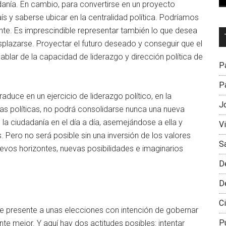
danía. En cambio, para convertirse en un proyecto
s y saberse ubicar en la centralidad política. Podríamos
ente. Es imprescindible representar también lo que desea
Dr
desplazarse. Proyectar el futuro deseado y conseguir que el
L
ablar de la capacidad de liderazgo y dirección política de
M
Pa
Pa
 traduce en un ejercicio de liderazgo político, en la
J
as políticas, no podrá consolidarse nunca una nueva
la ciudadanía en el día a día, asemejándose a ella y
V
 Pero no será posible sin una inversión de los valores
S
uevos horizontes, nuevas posibilidades e imaginarios
D
D
Ci
se presente a unas elecciones con intención de gobernar
P
e mejor. Y aquí hay dos actitudes posibles: intentar