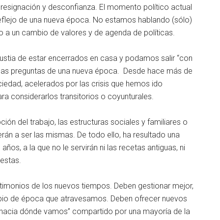
a, resignación y desconfianza. El momento político actual
eflejo de una nueva época. No estamos hablando (sólo)
o a un cambio de valores y de agenda de políticas.
gustia de estar encerrados en casa y podamos salir “con
ar las preguntas de una nueva época. Desde hace más de
iedad, acelerados por las crisis que hemos ido
considerarlos transitorios o coyunturales.
ón del trabajo, las estructuras sociales y familiares o
án a ser las mismas. De todo ello, ha resultado una
s, a la que no le servirán ni las recetas antiguas, ni
estas.
timonios de los nuevos tiempos. Deben gestionar mejor,
bio de época que atravesamos. Deben ofrecer nuevos
n “hacia dónde vamos” compartido por una mayoría de la