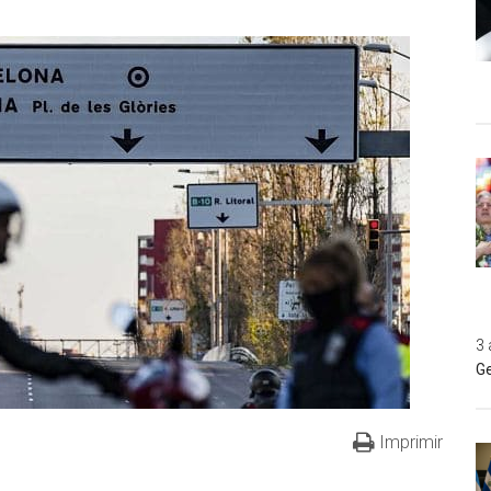
3 
Ge
Imprimir