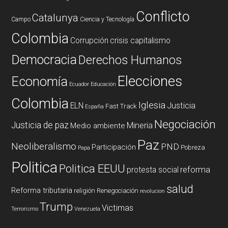
Conflicto
Catalunya
Campo
Ciencia y Tecnología
Colombia
Corrupción
crisis capitalismo
Democracia
Derechos Humanos
Elecciones
Economía
Ecuador
Educación
Colombia
Iglesia
ELN
Justicia
Fast Track
España
Negociación
Justicia de paz
Mineria
Medio ambiente
Paz
Neoliberalismo
PND
Participación
Pobreza
Papa
Politica
Politica EEUU
reforma
protesta social
salud
Reforma tributaria
religión
Renegociación
revolucion
Trump
Victimas
Terrorismo
Venezuela