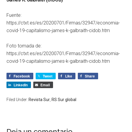
Fuente:
https://ctxt.es/es/20200701/Firmas/32947/economia-
covid-19-capitalismo-james-k-galbraith-cidob.htm
Foto tomada de:
https://ctxt.es/es/20200701/Firmas/32947/economia-
covid-19-capitalismo-james-k-galbraith-cidob.htm
Facebook
Tweet
Like
Share
LinkedIn
Email
Filed Under:
Revista Sur
,
RS Sur global
Deja un comentario