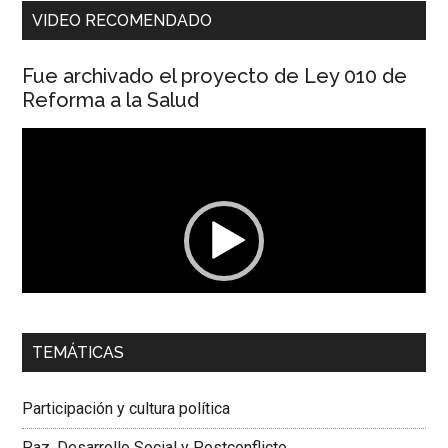
VIDEO RECOMENDADO
Fue archivado el proyecto de Ley 010 de
Reforma a la Salud
Reproductor
de
vídeo
00:00
01:04
TEMÁTICAS
Dra. Carolina Corcho Mejía,
Presidenta Corporación
Latinoamericana Sur, Vicepresidenta Federación Médica
Participación y cultura política
Colombiana
Paz, Desarrollo Social y Postconflicto