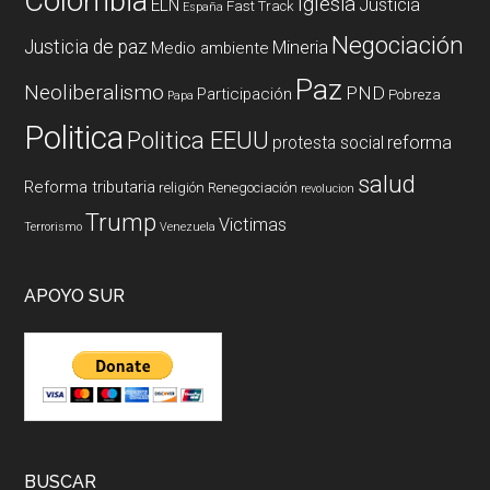
Colombia
Iglesia
ELN
Justicia
Fast Track
España
Negociación
Justicia de paz
Mineria
Medio ambiente
Paz
Neoliberalismo
PND
Participación
Pobreza
Papa
Politica
Politica EEUU
reforma
protesta social
salud
Reforma tributaria
religión
Renegociación
revolucion
Trump
Victimas
Terrorismo
Venezuela
APOYO SUR
BUSCAR