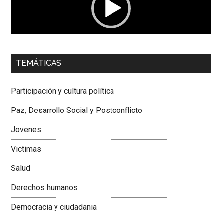
00:00
01:04
TEMÁTICAS
Dra. Carolina Corcho Mejía,
Presidenta Corporación
Latinoamericana Sur, Vicepresidenta Federación Médica
Participación y cultura política
Colombiana
Paz, Desarrollo Social y Postconflicto
Jovenes
Victimas
Salud
Derechos humanos
Democracia y ciudadania