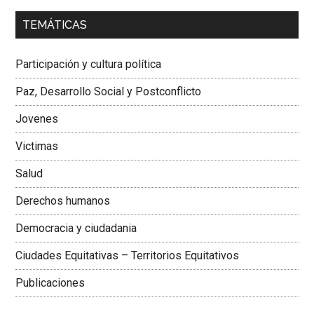
00:00
01:04
TEMÁTICAS
Dra. Carolina Corcho Mejía,
Presidenta Corporación
Latinoamericana Sur, Vicepresidenta Federación Médica
Participación y cultura política
Colombiana
Paz, Desarrollo Social y Postconflicto
Jovenes
Victimas
Salud
Derechos humanos
Democracia y ciudadania
Ciudades Equitativas – Territorios Equitativos
Publicaciones