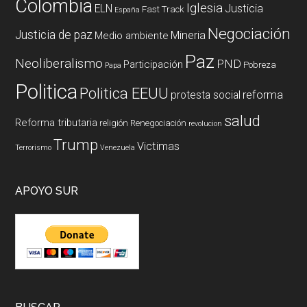
Colombia
Iglesia
ELN
Justicia
Fast Track
España
Negociación
Justicia de paz
Mineria
Medio ambiente
Paz
Neoliberalismo
PND
Participación
Pobreza
Papa
Politica
Politica EEUU
reforma
protesta social
salud
Reforma tributaria
religión
Renegociación
revolucion
Trump
Victimas
Terrorismo
Venezuela
APOYO SUR