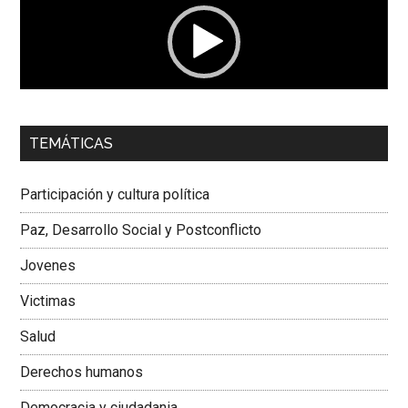
00:00
01:04
TEMÁTICAS
Dra. Carolina Corcho Mejía,
Presidenta Corporación
Latinoamericana Sur, Vicepresidenta Federación Médica
Participación y cultura política
Colombiana
Paz, Desarrollo Social y Postconflicto
Jovenes
Victimas
Salud
Derechos humanos
Democracia y ciudadania