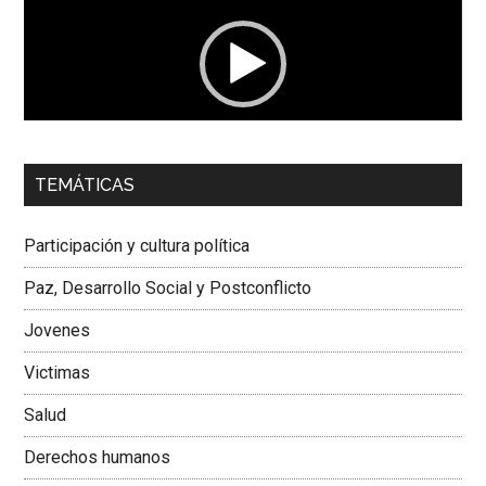
vídeo
00:00
01:04
TEMÁTICAS
Dra. Carolina Corcho Mejía,
Presidenta Corporación
Latinoamericana Sur, Vicepresidenta Federación Médica
Participación y cultura política
Colombiana
Paz, Desarrollo Social y Postconflicto
Jovenes
Victimas
Salud
Derechos humanos