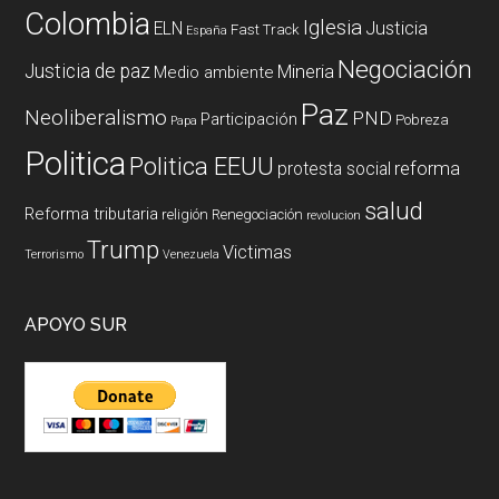
Colombia
Iglesia
ELN
Justicia
Fast Track
España
Negociación
Justicia de paz
Mineria
Medio ambiente
Paz
Neoliberalismo
PND
Participación
Pobreza
Papa
Politica
Politica EEUU
reforma
protesta social
salud
Reforma tributaria
religión
Renegociación
revolucion
Trump
Victimas
Terrorismo
Venezuela
APOYO SUR