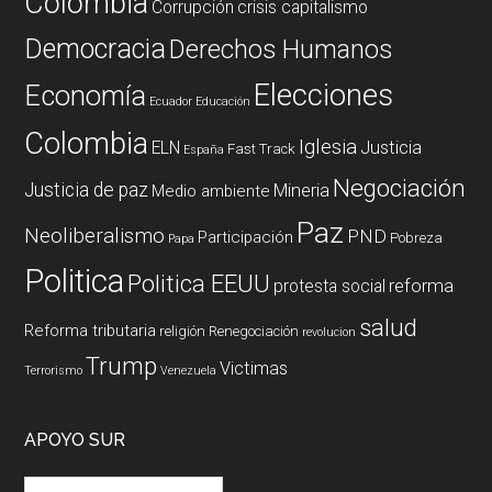
Colombia
Corrupción
crisis capitalismo
Democracia
Derechos Humanos
Elecciones
Economía
Ecuador
Educación
Colombia
Iglesia
ELN
Justicia
Fast Track
España
Negociación
Justicia de paz
Mineria
Medio ambiente
Paz
Neoliberalismo
PND
Participación
Pobreza
Papa
Politica
Politica EEUU
reforma
protesta social
salud
Reforma tributaria
religión
Renegociación
revolucion
Trump
Victimas
Terrorismo
Venezuela
APOYO SUR