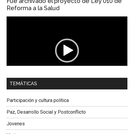
Fue archivado el proyecto de Ley 010 de
Reforma a la Salud
Reproductor
de
vídeo
00:00
01:04
TEMÁTICAS
Dra. Carolina Corcho Mejía,
Presidenta Corporación
Latinoamericana Sur, Vicepresidenta Federación Médica
Participación y cultura política
Colombiana
Paz, Desarrollo Social y Postconflicto
Jovenes