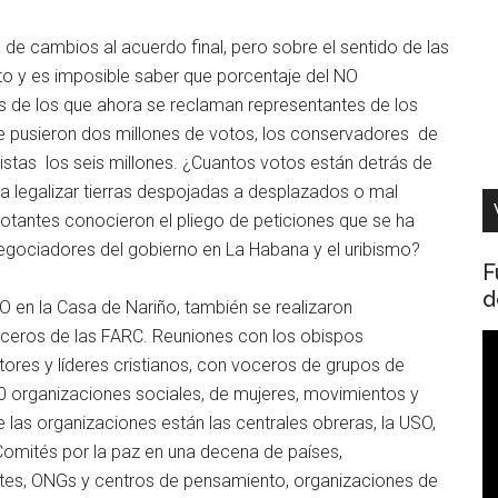
a de cambios al acuerdo final, pero sobre el sentido de las
o y es imposible saber que porcentaje del NO
 de los que ahora se reclaman representantes de los
ue pusieron dos millones de votos, los conservadores de
istas los seis millones. ¿Cuantos votos están detrás de
ra legalizar tierras despojadas a desplazados o mal
tantes conocieron el pliego de peticiones que se ha
egociadores del gobierno en La Habana y el uribismo?
F
d
O en la Casa de Nariño, también se realizaron
ceros de las FARC. Reuniones con los obispos
R
ores y líderes cristianos, con voceros de grupos de
d
 organizaciones sociales, de mujeres, movimientos y
v
 las organizaciones están las centrales obreras, la USO,
Comités por la paz en una decena de países,
ntes, ONGs y centros de pensamiento, organizaciones de