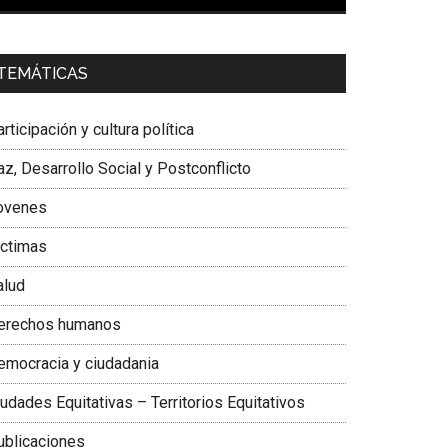
00:00
01:04
a. Carolina Corcho Mejía,
Presidenta Corporación
TEMÁTICAS
atinoamericana Sur, Vicepresidenta Federación
édica Colombiana
rticipación y cultura política
z, Desarrollo Social y Postconflicto
ovenes
ictimas
alud
erechos humanos
emocracia y ciudadania
udades Equitativas – Territorios Equitativos
ublicaciones