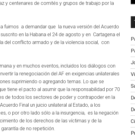
az y centenares de comités y grupos de trabajo por la
Dr
ana fuimos a demandar que la nueva versión del Acuerdo
L
 suscrito en la Habana el 24 de agosto y en Cartagena el
M
Pa
 del conflicto armado y de la violencia social, con
Pa
J
emana y en muchos eventos, incluidos los diálogos con
vertir la renegociación del AF en exigencias unilaterales
V
iones suprimiendo o agregando temas. Lo que se
S
que tiene el pacto al asumir que la responsabilidad por 70
es de todos los sectores de poder y contrapoder en la
D
uerdo Final un juicio unilateral al Estado, a los
D
, o por otro lado sólo a la insurgencia, es la negación
ocimiento de los derechos de las víctimas y de la
Ci
a garantía de no repetición.
P