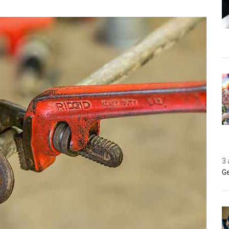
3 
Ge