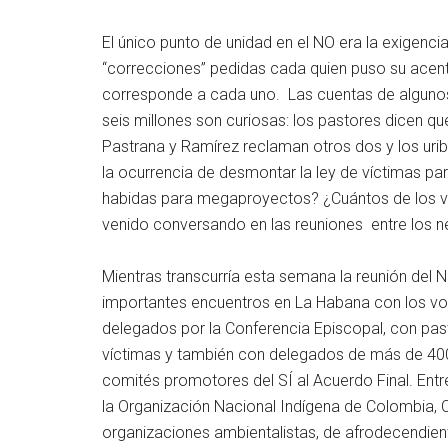
El único punto de unidad en el NO era la exigenci
“correcciones” pedidas cada quien puso su acent
corresponde a cada uno. Las cuentas de algunos
seis millones son curiosas: los pastores dicen q
Pastrana y Ramírez reclaman otros dos y los urib
la ocurrencia de desmontar la ley de víctimas pa
habidas para megaproyectos? ¿Cuántos de los vo
venido conversando en las reuniones entre los n
Mientras transcurría esta semana la reunión del N
importantes encuentros en La Habana con los vo
delegados por la Conferencia Episcopal, con past
víctimas y también con delegados de más de 400
comités promotores del SÍ al Acuerdo Final. Entre
la Organización Nacional Indígena de Colombia, 
organizaciones ambientalistas, de afrodecendie