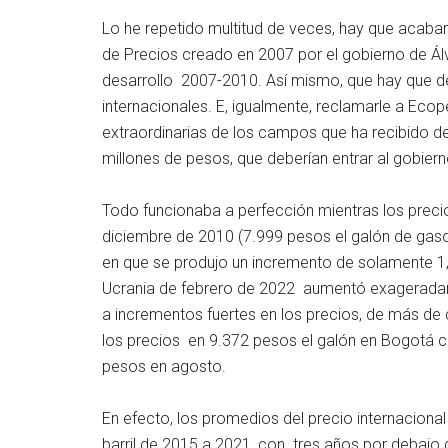
Lo he repetido multitud de veces, hay que acabar
de Precios creado en 2007 por el gobierno de Álva
desarrollo 2007-2010. Así mismo, que hay que des
internacionales. E, igualmente, reclamarle a Ecop
extraordinarias de los campos que ha recibido d
millones de pesos, que deberían entrar al gobiern
Todo funcionaba a perfección mientras los precio
diciembre de 2010 (7.999 pesos el galón de gaso
en que se produjo un incremento de solamente 1,1
Ucrania de febrero de 2022 aumentó exageradamen
a incrementos fuertes en los precios, de más de 
los precios en 9.372 pesos el galón en Bogotá c
pesos en agosto.
En efecto, los promedios del precio internaciona
barril de 2015 a 2021, con tres años por debajo d