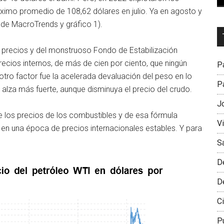
áximo promedio de 108,62 dólares en julio. Ya en agosto y
de MacroTrends y gráfico 1).
Dr
L
os precios y del monstruoso Fondo de Estabilización
M
recios internos, de más de cien por ciento, que ningún
Pa
 otro factor fue la acelerada devaluación del peso en lo
Pa
alza más fuerte, aunque disminuya el precio del crudo.
J
de los precios de los combustibles y de esa fórmula
V
s en una época de precios internacionales estables. Y para
S
D
D
Ci
P