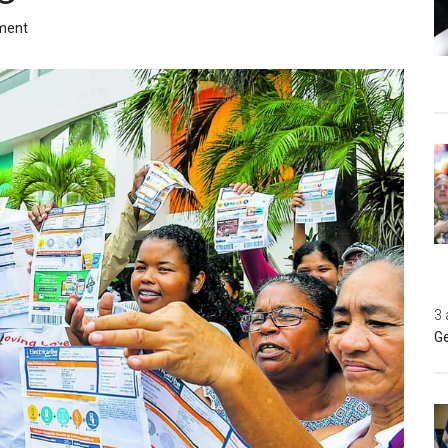
ment
3 
Ge