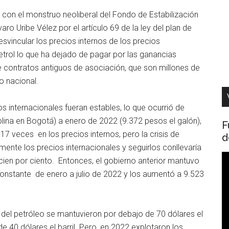
 con el monstruo neoliberal del Fondo de Estabilización
ro Uribe Vélez por el artículo 69 de la ley del plan de
vincular los precios internos de los precios
etrol lo que ha dejado de pagar por las ganancias
e contratos antiguos de asociación, que son millones de
o nacional.
s internacionales fueran estables, lo que ocurrió de
lina en Bogotá) a enero de 2022 (9.372 pesos el galón),
F
7 veces en los precios internos, pero la crisis de
d
te los precios internacionales y seguirlos conllevaría
R
cien por ciento. Entonces, el gobierno anterior mantuvo
d
onstante de enero a julio de 2022 y los aumentó a 9.523
v
l del petróleo se mantuvieron por debajo de 70 dólares el
e 40 dólares el barril. Pero, en 2022 explotaron los