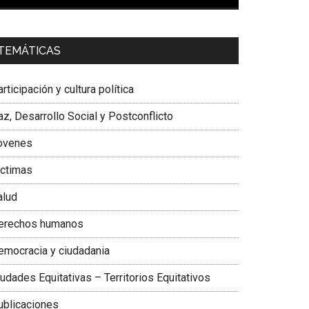
00:00
01:04
a. Carolina Corcho Mejía,
Presidenta Corporación
TEMÁTICAS
atinoamericana Sur, Vicepresidenta Federación
édica Colombiana
rticipación y cultura política
z, Desarrollo Social y Postconflicto
ovenes
ictimas
alud
erechos humanos
emocracia y ciudadania
udades Equitativas – Territorios Equitativos
ublicaciones