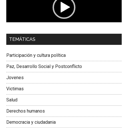
00:00
01:04
TEMÁTICAS
Dra. Carolina Corcho Mejía,
Presidenta Corporación
Latinoamericana Sur, Vicepresidenta Federación Médica
Participación y cultura política
Colombiana
Paz, Desarrollo Social y Postconflicto
Jovenes
Victimas
Salud
Derechos humanos
Democracia y ciudadania