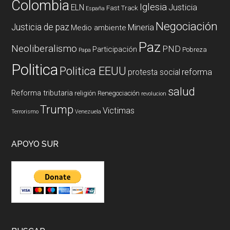
Colombia
Iglesia
ELN
Justicia
Fast Track
España
Negociación
Justicia de paz
Mineria
Medio ambiente
Paz
Neoliberalismo
PND
Participación
Pobreza
Papa
Politica
Politica EEUU
reforma
protesta social
salud
Reforma tributaria
religión
Renegociación
revolucion
Trump
Victimas
Terrorismo
Venezuela
APOYO SUR