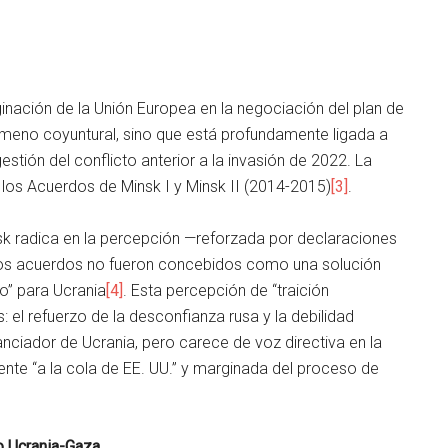
ginación de la Unión Europea en la negociación del plan de
meno coyuntural, sino que está profundamente ligada a
estión del conflicto anterior a la invasión de 2022. La
e los Acuerdos de Minsk I y Minsk II (2014-2015)
[3]
.
sk radica en la percepción —reforzada por declaraciones
los acuerdos no fueron concebidos como una solución
po” para Ucrania
[4]
. Esta percepción de “traición
 el refuerzo de la desconfianza rusa y la debilidad
inanciador de Ucrania, pero carece de voz directiva en la
ente “a la cola de EE. UU.” y marginada del proceso de
mo Ucrania-Gaza