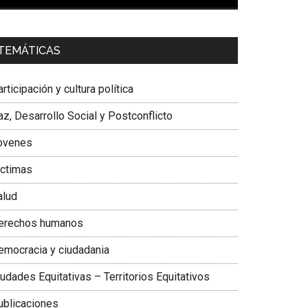
00:00
01:04
a. Carolina Corcho Mejía,
Presidenta Corporación
TEMÁTICAS
atinoamericana Sur, Vicepresidenta Federación
édica Colombiana
rticipación y cultura política
z, Desarrollo Social y Postconflicto
ovenes
ictimas
alud
erechos humanos
emocracia y ciudadania
udades Equitativas – Territorios Equitativos
ublicaciones