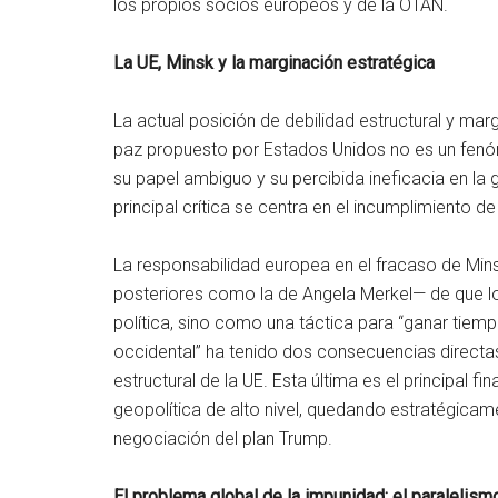
los propios socios europeos y de la OTAN.
La UE, Minsk y la marginación estratégica
La actual posición de debilidad estructural y mar
paz propuesto por Estados Unidos no es un fenó
su papel ambiguo y su percibida ineficacia en la g
principal crítica se centra en el incumplimiento d
La responsabilidad europea en el fracaso de Min
posteriores como la de Angela Merkel— de que 
política, sino como una táctica para “ganar tiem
occidental” ha tenido dos consecuencias directas:
estructural de la UE. Esta última es el principal f
geopolítica de alto nivel, quedando estratégicam
negociación del plan Trump.
El problema global de la impunidad: el paralelis