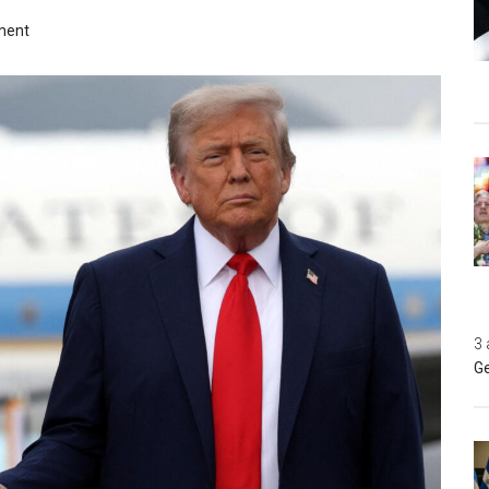
ment
3 
Ge