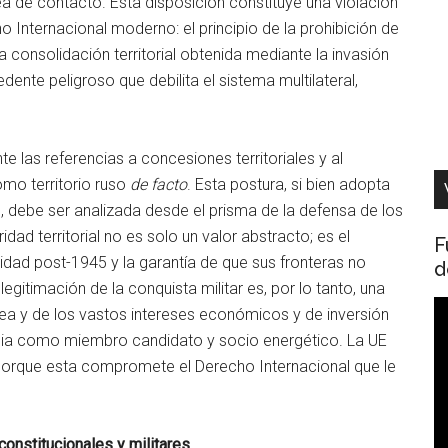
ínea de contacto. Esta disposición constituye una violación
ho Internacional moderno: el principio de la prohibición de
 la consolidación territorial obtenida mediante la invasión
cedente peligroso que debilita el sistema multilateral,
 las referencias a concesiones territoriales y al
mo territorio ruso
de facto
. Esta postura, si bien adopta
ial, debe ser analizada desde el prisma de la defensa de los
idad territorial no es solo un valor abstracto; es el
F
idad post-1945 y la garantía de que sus fronteras no
d
egitimación de la conquista militar es, por lo tanto, una
R
ea y de los vastos intereses económicos y de inversión
d
ania como miembro candidato y socio energético. La UE
v
 porque esta compromete el Derecho Internacional que le
constitucionales y militares