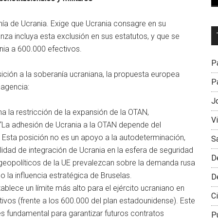
nía de Ucrania. Exige que Ucrania consagre en su
Dr
anza incluya esta exclusión en sus estatutos, y que se
L
nia a 600.000 efectivos.
M
Pa
ición a la soberanía ucraniana, la propuesta europea
Pa
agencia:
J
a la restricción de la expansión de la OTAN,
V
“La adhesión de Ucrania a la OTAN depende del
 Esta posición no es un apoyo a la autodeterminación,
S
idad de integración de Ucrania en la esfera de seguridad
D
 geopolíticos de la UE prevalezcan sobre la demanda rusa
o la influencia estratégica de Bruselas.
D
blece un límite más alto para el ejército ucraniano en
Ci
ivos (frente a los 600.000 del plan estadounidense). Este
es fundamental para garantizar futuros contratos
P