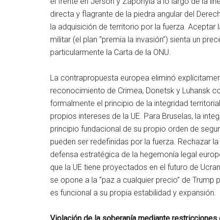
el frente en Jersón y Zaporiyia a lo largo de la l
directa y flagrante de la piedra angular del Derec
la adquisición de territorio por la fuerza. Aceptar
militar (el plan “premia la invasión”) sienta un pre
particularmente la Carta de la ONU.
La contrapropuesta europea eliminó explícitamente
reconocimiento de Crimea, Donetsk y Luhansk co
formalmente el principio de la integridad territor
propios intereses de la UE. Para Bruselas, la integr
principio fundacional de su propio orden de segur
pueden ser redefinidas por la fuerza. Rechazar la l
defensa estratégica de la hegemonía legal europ
que la UE tiene proyectados en el futuro de Ucr
se opone a la “paz a cualquier precio” de Trump
es funcional a su propia estabilidad y expansión.
Violación de la soberanía mediante restricciones 