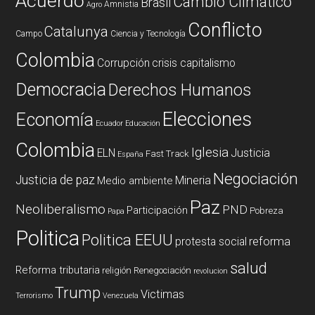
Acuerdo
Cambio Climatico
Brasil
Amnistia
Agro
Conflicto
Catalunya
Campo
Ciencia y Tecnología
Colombia
Corrupción
crisis capitalismo
Democracia
Derechos Humanos
Elecciones
Economía
Ecuador
Educación
Colombia
Iglesia
ELN
Justicia
Fast Track
España
Negociación
Justicia de paz
Mineria
Medio ambiente
Paz
Neoliberalismo
PND
Participación
Pobreza
Papa
Politica
Politica EEUU
reforma
protesta social
salud
Reforma tributaria
religión
Renegociación
revolucion
Trump
Victimas
Terrorismo
Venezuela