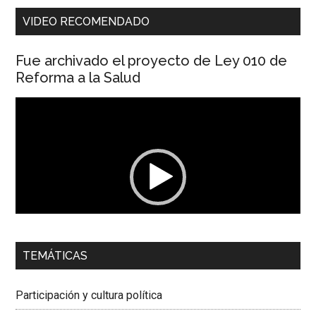
VIDEO RECOMENDADO
Fue archivado el proyecto de Ley 010 de
Reforma a la Salud
Reproductor
de
vídeo
00:00
01:04
TEMÁTICAS
Dra. Carolina Corcho Mejía,
Presidenta Corporación
Latinoamericana Sur, Vicepresidenta Federación Médica
Participación y cultura política
Colombiana